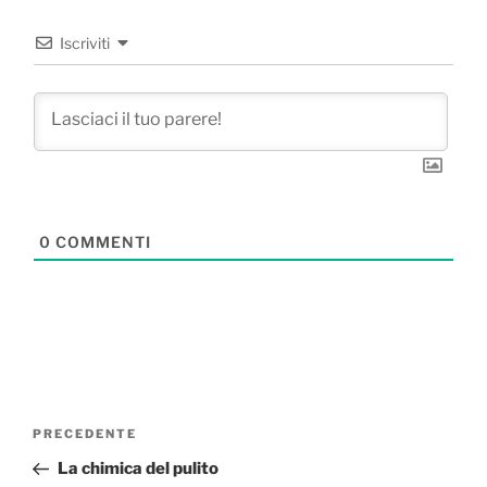
Iscriviti
0
COMMENTI
Navigazione
Articolo
PRECEDENTE
articoli
precedente:
La chimica del pulito