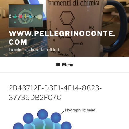
Salta
al
contenuto
WWW.PELLEGRINOCONTE.
COM
La chimica alla portata di tutti
Menu
2B43712F-D3E1-4F14-8823-
37735DB2FC7C