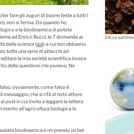
ter fare gli auguri di buone feste a tutti i
però, non si ferma. Da quando ho
ologico e la biodinamica (li potete
ssieme ad Enrico Bucci, le 7 domande ai
Clicca sull'imm
rtà della scienza (
qui
) a cui non abbiamo
to tutta una serie di attacchi ad
ditare la mia serietà scientifica invece
ito delle questioni che ponevo. Ne
falso, ovviamente, come falso è
il messaggio, che si rifà al noto attore
l post in cui invito a leggere la lettera
 merito all’agricoltura biologica le
nsalata biodinamica e mi prendo un bel