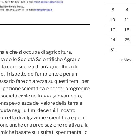
3
4
10
11
17
18
24
25
31
ale che si occupa di agricoltura,
ana delle Società Scientifiche Agrarie
« Nov
e la conoscenza di un’agricoltura di
rio, il rispetto dell’ambiente e per un
ario fare chiarezza su questi temi, per
ulgazione scientifica e per far progredire
a società civile ne tragga giovamento,
nsapevolezza del valore della terra e
uta negli ultimi decenni. Il nostro
orretta divulgazione scientifica e per il
ne anche una precisazione relativa alla
miche basate su risultati sperimentali o