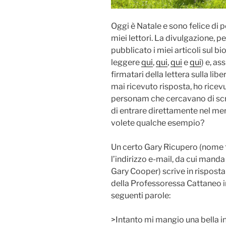
Oggi è Natale e sono felice di po
miei lettori. La divulgazione, 
pubblicato i miei articoli sul bi
leggere
qui
,
qui
,
qui
e
qui
) e, a
firmatari della lettera sulla libe
mai ricevuto risposta, ho ricevu
personam che cercavano di scre
di entrare direttamente nel mer
volete qualche esempio?
Un certo Gary Ricupero (nome 
l’indirizzo e-mail, da cui manda 
Gary Cooper) scrive in risposta a
della Professoressa Cattaneo in
seguenti parole:
>Intanto mi mangio una bella i