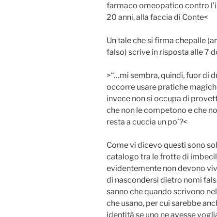
farmaco omeopatico contro l’
20 anni, alla faccia di Conte<
Un tale che si firma chepalle (a
falso) scrive in risposta alle 7
>“…mi sembra, quindi, fuor di d
occorre usare pratiche magiche.
invece non si occupa di provet
che non le competono e che n
resta a cuccia un po’?<
Come vi dicevo questi sono sol
catalogo tra le frotte di imbeci
evidentemente non devono vive
di nascondersi dietro nomi fals
sanno che quando scrivono nel 
che usano, per cui sarebbe anch
identità se uno ne avesse vogli