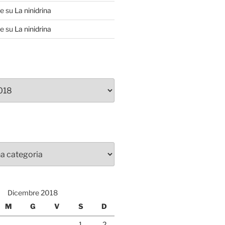
te
su
La ninidrina
te
su
La ninidrina
Dicembre 2018
M
G
V
S
D
1
2