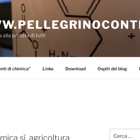
W.PELLEGRINOCONT
 alla portata di tutti
ti di chimica”
Links
Download
Ospiti del blog
Cerca:
mica sì, agricoltura