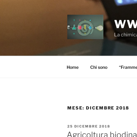
Salta
al
contenuto
WW
La chimica
Home
Chi sono
“Frammen
MESE:
DICEMBRE 2018
PUBBLICATO
25 DICEMBRE 2018
IL
Agricoltura biodina