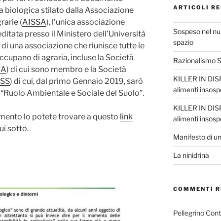
ARTICOLI RE
ura biologica stilato dalla Associazione
rarie (
AISSA
), l’unica associazione
Sospeso nel nul
editata presso il Ministero dell’Università
spazio
a di una associazione che riunisce tutte le
occupano di agraria, incluse la Società
Razionalismo Sc
CA
) di cui sono membro e la Società
KILLER IN DISP
ISS
) di cui, dal primo Gennaio 2019, sarò
alimenti insosp
“Ruolo Ambientale e Sociale del Suolo”.
KILLER IN DISP
rimento lo potete trovare a questo
link
alimenti insosp
ui sotto.
Manifesto di un
La ninidrina
COMMENTI R
Pellegrino Con