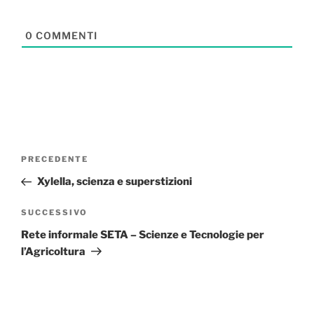
0
COMMENTI
Navigazione
Articolo
PRECEDENTE
articoli
precedente:
Xylella, scienza e superstizioni
Articolo
SUCCESSIVO
successivo
Rete informale SETA – Scienze e Tecnologie per
l’Agricoltura