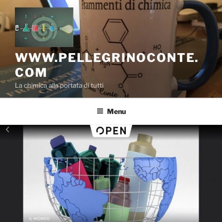
Salta
al
contenuto
WWW.PELLEGRINOCONTE.
COM
La chimica alla portata di tutti
Menu