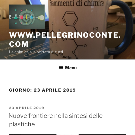
Salta
al
contenuto
WWW.PELLEGRINOCONTE.
COM
La chimica alla portata di tutti
Menu
GIORNO:
23 APRILE 2019
PUBBLICATO
23 APRILE 2019
IL
Nuove frontiere nella sintesi delle
plastiche