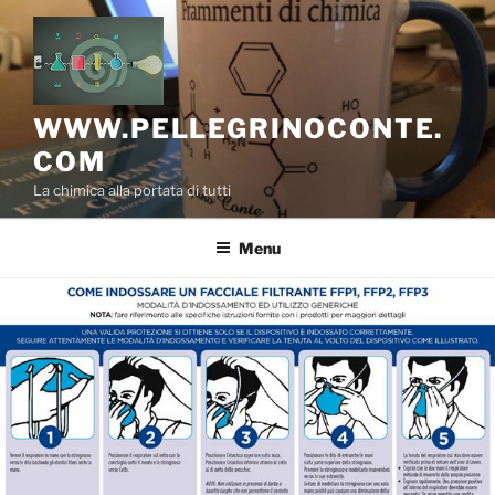
Salta
al
contenuto
WWW.PELLEGRINOCONTE.
COM
La chimica alla portata di tutti
Menu