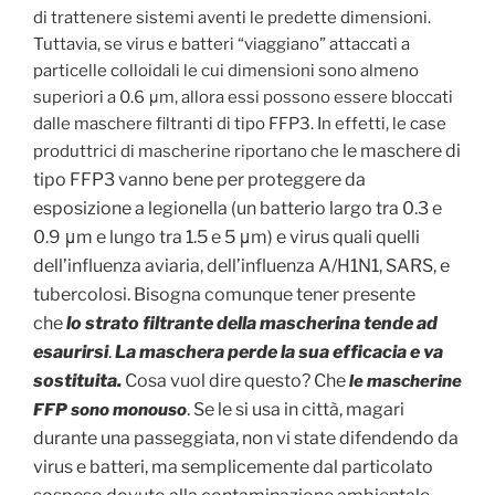
di trattenere sistemi aventi le predette dimensioni.
Tuttavia, se virus e batteri “viaggiano” attaccati a
particelle colloidali le cui dimensioni sono almeno
superiori a 0.6 μm, allora essi possono essere bloccati
dalle maschere filtranti di tipo FFP3. In effetti, le case
le maschere di
produttrici di mascherine riportano che
tipo FFP3 vanno bene per proteggere da
esposizione a legionella (un batterio largo tra 0.3 e
0.9 μm e lungo tra 1.5 e 5 μm) e virus quali quelli
dell’influenza aviaria, dell’influenza A/H1N1, SARS, e
tubercolosi. Bisogna comunque tener presente
che
lo strato filtrante della mascherina tende ad
esaurirsi
.
La maschera perde la sua efficacia e va
sostituita.
Cosa vuol dire questo? Che
le mascherine
. Se le si usa in città, magari
FFP sono monouso
durante una passeggiata, non vi state difendendo da
virus e batteri, ma semplicemente dal particolato