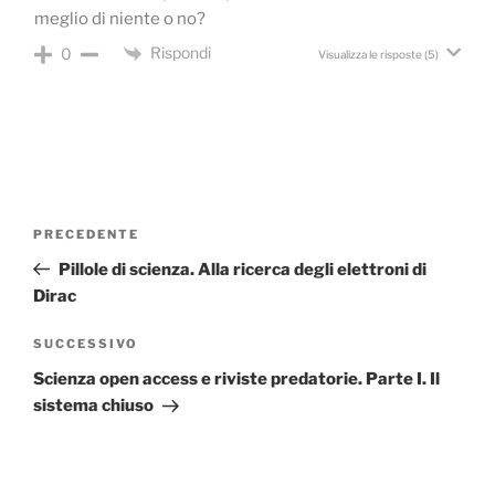
meglio di niente o no?
Rispondi
0
Visualizza le risposte
(5)
Navigazione
Articolo
PRECEDENTE
articoli
precedente:
Pillole di scienza. Alla ricerca degli elettroni di
Dirac
Articolo
SUCCESSIVO
successivo
Scienza open access e riviste predatorie. Parte I. Il
sistema chiuso