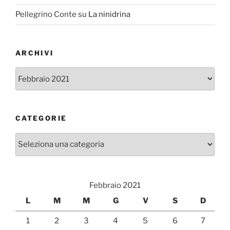
Pellegrino Conte
su
La ninidrina
ARCHIVI
Archivi
CATEGORIE
Categorie
Febbraio 2021
L
M
M
G
V
S
D
1
2
3
4
5
6
7