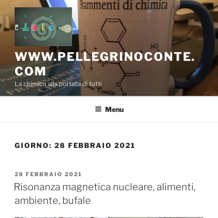
Salta
al
contenuto
WWW.PELLEGRINOCONTE.
COM
La chimica alla portata di tutti
Menu
GIORNO:
28 FEBBRAIO 2021
PUBBLICATO
28 FEBBRAIO 2021
IL
Risonanza magnetica nucleare, alimenti,
ambiente, bufale