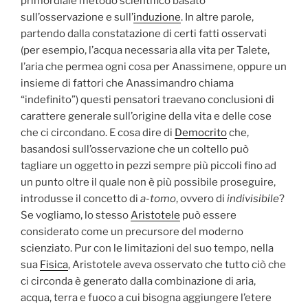
primordiale metodo scientifico basato
sull’osservazione e sull’
induzione
. In altre parole,
partendo dalla constatazione di certi fatti osservati
(per esempio, l’acqua necessaria alla vita per Talete,
l’aria che permea ogni cosa per Anassimene, oppure un
insieme di fattori che Anassimandro chiama
“indefinito”) questi pensatori traevano conclusioni di
carattere generale sull’origine della vita e delle cose
che ci circondano. E cosa dire di
Democrito
che,
basandosi sull’osservazione che un coltello può
tagliare un oggetto in pezzi sempre più piccoli fino ad
un punto oltre il quale non è più possibile proseguire,
introdusse il concetto di
a-tomo
, ovvero di
indivisibile
?
Se vogliamo, lo stesso
Aristotele
può essere
considerato come un precursore del moderno
scienziato. Pur con le limitazioni del suo tempo, nella
sua
Fisica
, Aristotele aveva osservato che tutto ciò che
ci circonda è generato dalla combinazione di aria,
acqua, terra e fuoco a cui bisogna aggiungere l’etere