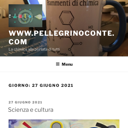
Salta
al
contenuto
WWW.PELLEGRINOCONTE.
COM
La chimica alla portata di tutti
Menu
GIORNO:
27 GIUGNO 2021
PUBBLICATO
27 GIUGNO 2021
IL
Scienza e cultura