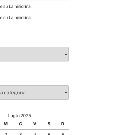
te
su
La ninidrina
te
su
La ninidrina
Luglio 2025
M
G
V
S
D
2
3
4
5
6