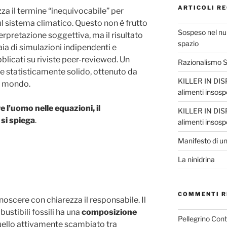
ARTICOLI RE
izza il termine “inequivocabile” per
l sistema climatico. Questo non è frutto
Sospeso nel nul
terpretazione soggettiva, ma il risultato
spazio
iaia di simulazioni indipendenti e
ubblicati su riviste peer-reviewed. Un
Razionalismo Sc
e statisticamente solido, ottenuto da
KILLER IN DISP
il mondo.
alimenti insosp
 l’uomo nelle equazioni, il
KILLER IN DISP
si spiega
.
alimenti insosp
Manifesto di un
La ninidrina
COMMENTI R
noscere con chiarezza il responsabile. Il
stibili fossili ha una
composizione
Pellegrino Con
uello attivamente scambiato tra