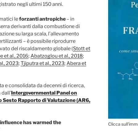
trato negli ultimi 150 anni.
matici le
forzanti antropiche
– in
 serra derivanti dalla combustione di
tazione su larga scala, l’allevamento
rtilizzanti – è possibile riprodurre
ato del riscaldamento globale (
Stott et
e et al., 2016
;
Abatzoglou et al., 2018
;
al., 2023
;
Tjiputra et al., 2023
;
Abera et
a e consolidata da decenni di ricerca,
 dall’
Intergovernmental Panel on
o Sesto Rapporto di Valutazione (AR6,
n influence has warmed the
Clicca sull'imm
”