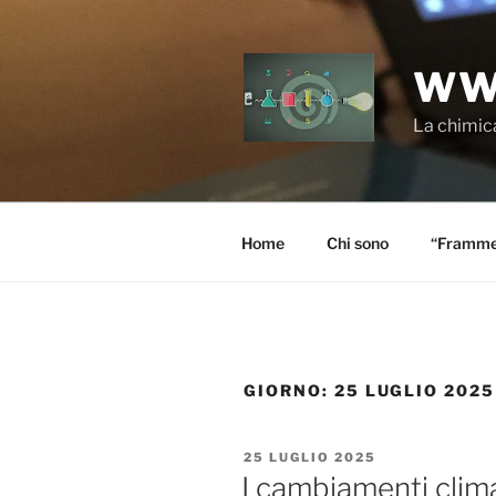
Salta
al
contenuto
WW
La chimica
Home
Chi sono
“Frammen
GIORNO:
25 LUGLIO 2025
PUBBLICATO
25 LUGLIO 2025
IL
I cambiamenti climat