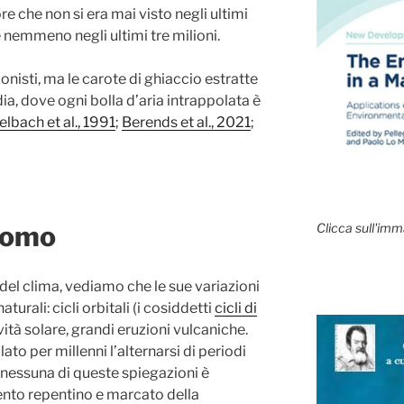
re che non si era mai visto negli ultimi
nemmeno negli ultimi tre milioni.
onisti, ma le carote di ghiaccio estratte
ia, dove ogni bolla d’aria intrappolata è
elbach et al., 1991
;
Berends et al., 2021
;
’uomo
Clicca sull'imm
el clima, vediamo che le sue variazioni
turali: cicli orbitali (i cosiddetti
cicli di
tività solare, grandi eruzioni vulcaniche.
o per millenni l’alternarsi di periodi
a, nessuna di queste spiegazioni è
mento repentino e marcato della