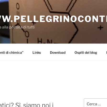
W.PELLEGRINOCONT
 alla portata di tutti
ti di chimica”
Links
Download
Ospiti del blog
Cerca:
ici? Sì, siamo noi i