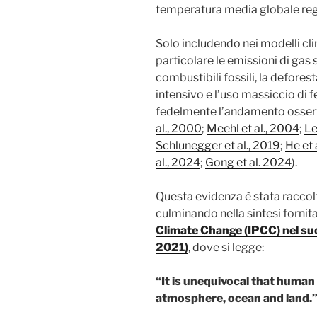
temperatura media globale regis
Solo includendo nei modelli cli
particolare le emissioni di gas
combustibili fossili, la defores
intensivo e l’uso massiccio di fe
fedelmente l’andamento osserv
al., 2000
;
Meehl et al., 2004
;
Le
Schlunegger et al., 2019
;
He et 
al., 2024
;
Gong et al. 2024
).
Questa evidenza è stata raccolt
culminando nella sintesi fornita
Climate Change (IPCC) nel su
2021)
, dove si legge:
“It is unequivocal that huma
atmosphere, ocean and land.