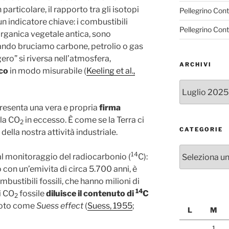
particolare, il rapporto tra gli isotopi
Pellegrino Con
un indicatore chiave: i combustibili
Pellegrino Con
 organica vegetale antica, sono
ando bruciamo carbone, petrolio o gas
ero” si riversa nell’atmosfera,
ARCHIVI
co
in modo misurabile (
Keeling et al.,
Archivi
resenta una vera e propria
firma
la CO
in eccesso. È come se la Terra ci
2
CATEGORIE
della nostra attività industriale.
Categorie
14
al monitoraggio del radiocarbonio (
C):
con un’emivita di circa 5.700 anni, è
ustibili fossili, che hanno milioni di
14
i CO
fossile
diluisce il contenuto di
C
2
noto come
Suess effect
(
Suess, 1955
;
L
M
1