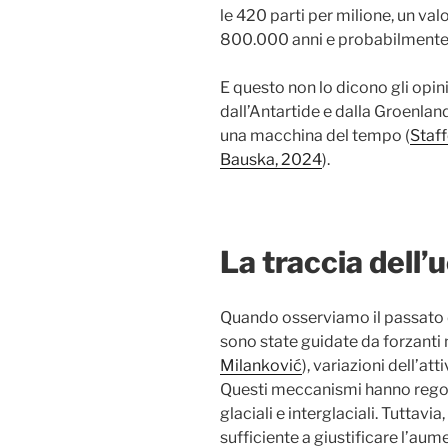
le 420 parti per milione, un valo
800.000 anni e probabilmente 
E questo non lo dicono gli opini
dall’Antartide e dalla Groenland
una macchina del tempo (
Staff
Bauska, 2024
).
La traccia dell
Quando osserviamo il passato d
sono state guidate da forzanti na
Milanković
), variazioni dell’at
Questi meccanismi hanno regolat
glaciali e interglaciali. Tuttavi
sufficiente a giustificare l’au