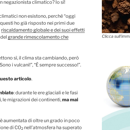
un negazionista climatico? Io sì!
climatici non esistono, perché “oggi
 questi ho già risposto nei primi due
l
riscaldamento globale e dei suoi effetti
Clicca sull'imm
 del
grande rimescolamento che
tono sì, il clima sta cambiando, però
 “Sono i vulcani!”, “È sempre successo!”.
questo articolo
.
ambiato
: durante le ere glaciali e le fasi
i, le migrazioni dei continenti,
ma mai
è aumentata di oltre un grado in poco
ione di CO
nell’atmosfera ha superato
2