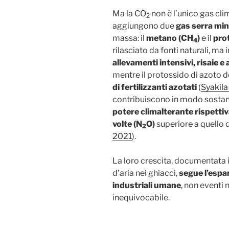
Ma la CO
non è l’unico gas cli
2
aggiungono due
gas serra min
massa: il
metano (CH
)
e il
pro
4
rilasciato da fonti naturali, m
allevamenti intensivi, risaie e 
mentre il protossido di azoto d
di fertilizzanti azotati
(
Syakila
contribuiscono in modo sostanz
potere climalterante rispett
volte (N
O)
superiore a quello 
2
2021
).
La loro crescita, documentata i
d’aria nei ghiacci,
segue l’espan
industriali umane
, non eventi 
inequivocabile.