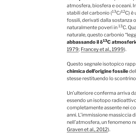
atmosfera, biosfera e oceani. In 
13
12
stabili del carbonio (
C/
C) è 
fossili, derivati dalla sostanza
13
naturalmente poveri in
C. Qu
naturale, questo carbonio “legg
13
abbassando il δ
C atmosferi
1979
;
Francey et al., 1999
).
Questo segnale isotopico rapp
chimica dell’origine fossile
del
stesse restituendo lo scontrino 
Un’ulteriore conferma arriva d
essendo un isotopo radioattivo 
completamente assente nei comb
anni. L’immissione massiccia d
nell’atmosfera, un fenomeno 
Graven et al., 2012
).