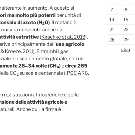
malterante in aumento. A questo si
7
8
ori ma molto più potenti
per unità di
14
15
tossido di azoto (N
O)
. Il metano è
2
21
22
a in misura crescente anche da
attività estrattive
(
Kirschke et al., 2013
),
28
29
eriva principalmente dall’
uso agricolo
« Giu
 & Kroeze, 2011
). Entrambi i gas
iale al riscaldamento globale, con un
ivamente 28–34 volte (CH
)
e
circa 265
4
della CO
su scala centennale (
IPCC AR6,
2
n registrazioni atmosferiche e bolle
sione delle attività agricole e
naturali. Anche qui, la firma è