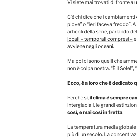
Vi siete mai trovati di fronte a 
C’è chi dice che i cambiamenti 
piove” o “ieri faceva freddo”. A
articoli della serie, parlando de
locali – temporali compresi –
e
avviene negli oceani
.
Ma poi ci sono quelli che ammet
non è colpa nostra. “È il Sole!”,
Ecco, è a loro che è dedicato 
Perché sì,
il clima è sempre c
interglaciali, le grandi estinzion
così, e mai così in fretta
.
La temperatura media globale 
più di un secolo. La concentraz