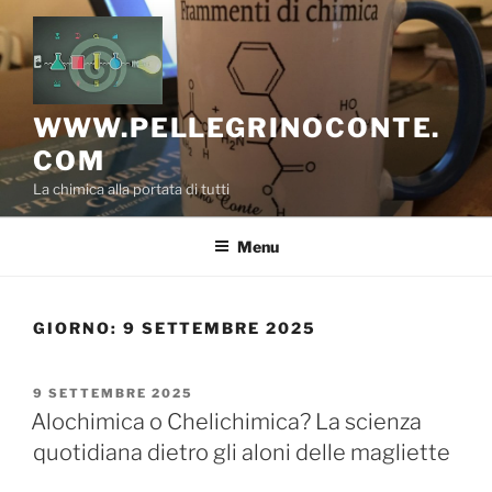
Salta
al
contenuto
WWW.PELLEGRINOCONTE.
COM
La chimica alla portata di tutti
Menu
GIORNO:
9 SETTEMBRE 2025
PUBBLICATO
9 SETTEMBRE 2025
IL
Alochimica o Chelichimica? La scienza
quotidiana dietro gli aloni delle magliette