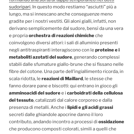
sudoripari
. In questo modo restiamo “asciutti” più a
lungo, ma si innescano anche conseguenze meno
gradite per i nostri vestiti. Gli aloni gialli, infatti, non
derivano semplicemente dal sudore, bensì da una vera
e propria
orchestra di reazioni chimiche
che
coinvolgono diversi attori: i sali di alluminio presenti
negli antitraspiranti interagiscono con le
proteine e i
metaboliti azotati del sudore
, generando complessi
stabili dalle sfumature giallo-brune che si fissano nelle
fibre del cotone. Una parte dell’ingiallimento ricorda, in
scala ridotta, le
reazioni di Maillard
, le stesse che
fanno dorare pane e biscotti: qui entrano in gioco gli
amminoacidi del sudore
e i
carboidrati della cellulosa
del tessuto
, catalizzati dal calore corporeo e dalla
presenza di metalli. Anche i
lipidi e gli acidi grassi
secreti dalle ghiandole apocrine danno il loro
contributo, andando incontro a processi di
ossidazione
che producono composti colorati, simili a quelli che