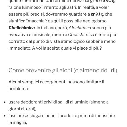
quanto nell’armadio. Il termine deriva dal greco
ἅλως
,
“alone luminoso”, riferito agli astri. In realtà, a voler
essere più precisi, dovremmo guardare a
κηλίς
, che
significa “macchia”: da qui il possibile neologismo
Chelichimica
. In italiano, però,
Alochimica
suona più
evocativo e musicale, mentre
Chelichimica
è forse più
corretto dal punto di vista etimologico sebbene meno
immediato. A voi la scelta: quale vi piace di più?
Come prevenire gli aloni (o almeno ridurli)
Alcuni semplici accorgimenti possono limitare il
problema:
usare deodoranti privi di sali di alluminio (almeno a
giorni alterni),
lasciare asciugare bene il prodotto prima di indossare
la maglia,