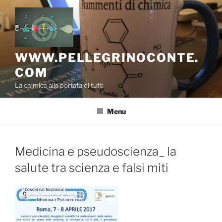
Salta
al
contenuto
WWW.PELLEGRINOCONTE.
COM
La chimica alla portata di tutti
Menu
Medicina e pseudoscienza_ la
salute tra scienza e falsi miti