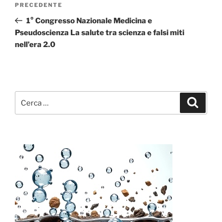
Articolo
PRECEDENTE
articoli
precedente:
1° Congresso Nazionale Medicina e
Pseudoscienza La salute tra scienza e falsi miti
nell’era 2.0
Cerca:
Cerca