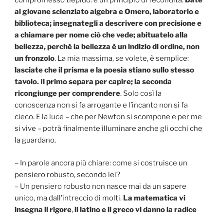
compromesso tiepido: è un principio di fecondità.
Date
al giovane scienziato algebra e Omero, laboratorio e
biblioteca; insegnategli a descrivere con precisione e
a chiamare per nome ciò che vede; abituatelo alla
bellezza, perché la bellezza è un indizio di ordine, non
un fronzolo
. La mia massima, se volete, è semplice:
lasciate che il prisma e la poesia stiano sullo stesso
tavolo. Il primo separa per capire; la seconda
ricongiunge per comprendere
. Solo così la
conoscenza non si fa arrogante e l’incanto non si fa
cieco. E la luce – che per Newton si scompone e per me
si vive – potrà finalmente illuminare anche gli occhi che
la guardano.
– In parole ancora più chiare: come si costruisce un
pensiero robusto, secondo lei?
– Un pensiero robusto non nasce mai da un sapere
unico, ma dall’intreccio di molti.
La matematica vi
insegna il rigore
,
il latino e il greco vi danno la radice