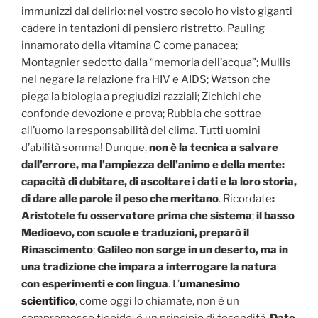
immunizzi dal delirio: nel vostro secolo ho visto giganti
cadere in tentazioni di pensiero ristretto. Pauling
innamorato della vitamina C come panacea;
Montagnier sedotto dalla “memoria dell’acqua”; Mullis
nel negare la relazione fra HIV e AIDS; Watson che
piega la biologia a pregiudizi razziali; Zichichi che
confonde devozione e prova; Rubbia che sottrae
all’uomo la responsabilità del clima. Tutti uomini
d’abilità somma! Dunque,
non è la tecnica a salvare
dall’errore, ma l’ampiezza dell’animo e della mente:
capacità di dubitare, di ascoltare i dati e la loro storia,
di dare alle parole il peso che meritano
. Ricordate
:
Aristotele fu osservatore prima che sistema
;
il basso
Medioevo, con scuole e traduzioni, preparò il
Rinascimento
;
Galileo non sorge in un deserto, ma in
una tradizione che impara a interrogare la natura
con esperimenti e con lingua
. L’
umanesimo
scientifico
, come oggi lo chiamate, non è un