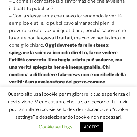
– E come si combatte la disinformazione che avvelena
il dibattito pubblico?
– Con la stessa arma che usavo io: rendendo la verità
semplice e utile. Io pubblicavo almanacchi pieni di
proverbi e osservazioni quotidiane, perché sapevo che
la gente non leggeva i trattati, ma capiva benissimo un
consiglio chiaro.
Oggi dovreste fare lo stesso:
spiegare la scienza in modo diretto, farne vedere
l’utilità concreta. Una bugia urlata può sedurre, ma
una verità spiegata bene è inespugnabile. Chi
continua a diffondere fake news non è un ribelle della
verità: è un avvelenatore del pozzo comune
.
Questo sito usa i cookie per migliorare la tua esperienza di
– Una curiosità: se fosse vivo oggi, su cosa avrebbe
navigazione. Viene assunto che tu sia d'accordo. Tuttavia,
lavorato?
puoi annullare i cookie se lo desideri cliccando su “cookie
– Avrei un laboratorio pieno di pannelli solari e aquiloni
settings” e deselezionando i cookie non necessari.
per misurare l’inquinamento atmosferico! Mi divertirei
a trasformare il vento e il sole in energia pulita: perché
Cookie settings
ACCEPT
solo un folle preferirebbe restare schiavo del carbone