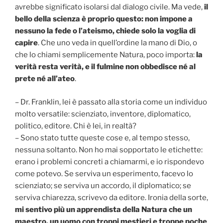
avrebbe significato isolarsi dal dialogo civile. Ma vede,
il
bello della scienza è proprio questo: non impone a
nessuno la fede o l’ateismo, chiede solo la voglia di
capire
. Che uno veda in quell’ordine la mano di Dio, o
che lo chiami semplicemente Natura, poco importa:
la
verità resta verità, e il fulmine non obbedisce né al
prete né all’ateo
.
– Dr. Franklin, lei è passato alla storia come un individuo
molto versatile: scienziato, inventore, diplomatico,
politico, editore. Chi è lei, in realtà?
– Sono stato tutte queste cose e, al tempo stesso,
nessuna soltanto. Non ho mai sopportato le etichette:
erano i problemi concreti a chiamarmi, e io rispondevo
come potevo. Se serviva un esperimento, facevo lo
scienziato; se serviva un accordo, il diplomatico; se
serviva chiarezza, scrivevo da editore. Ironia della sorte,
mi sentivo più un apprendista della Natura che un
maestro, un uomo con troppi mestieri e troppe poche