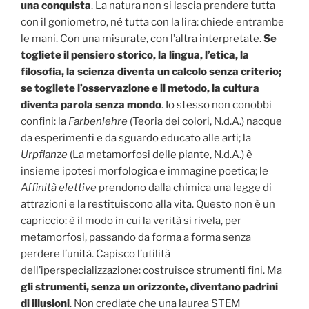
una conquista
. La natura non si lascia prendere tutta
con il goniometro, né tutta con la lira: chiede entrambe
le mani. Con una misurate, con l’altra interpretate.
Se
togliete il pensiero storico, la lingua, l’etica, la
filosofia, la scienza diventa un calcolo senza criterio;
se togliete l’osservazione e il metodo, la cultura
diventa parola senza mondo
. Io stesso non conobbi
confini: la
Farbenlehre
(Teoria dei colori, N.d.A.) nacque
da esperimenti e da sguardo educato alle arti; la
Urpflanze
(La metamorfosi delle piante, N.d.A.) è
insieme ipotesi morfologica e immagine poetica; le
Affinità elettive
prendono dalla chimica una legge di
attrazioni e la restituiscono alla vita. Questo non è un
capriccio: è il modo in cui la verità si rivela, per
metamorfosi, passando da forma a forma senza
perdere l’unità. Capisco l’utilità
dell’iperspecializzazione: costruisce strumenti fini. Ma
gli strumenti, senza un orizzonte, diventano padrini
di illusioni
. Non crediate che una laurea STEM