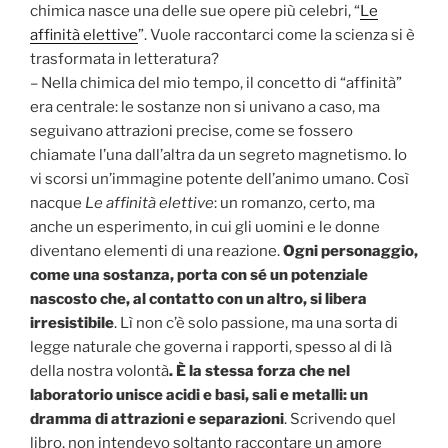
chimica nasce una delle sue opere più celebri, “
Le
affinità elettive
”. Vuole raccontarci come la scienza si è
trasformata in letteratura?
– Nella chimica del mio tempo, il concetto di “affinità”
era centrale: le sostanze non si univano a caso, ma
seguivano attrazioni precise, come se fossero
chiamate l’una dall’altra da un segreto magnetismo. Io
vi scorsi un’immagine potente dell’animo umano. Così
nacque
Le affinità elettive
: un romanzo, certo, ma
anche un esperimento, in cui gli uomini e le donne
diventano elementi di una reazione.
Ogni personaggio,
come una sostanza, porta con sé un potenziale
nascosto che, al contatto con un altro, si libera
irresistibile
. Lì non c’è solo passione, ma una sorta di
legge naturale che governa i rapporti, spesso al di là
della nostra volontà
. È la stessa forza che nel
laboratorio unisce acidi e basi, sali e metalli: un
dramma di attrazioni e separazioni
. Scrivendo quel
libro, non intendevo soltanto raccontare un amore