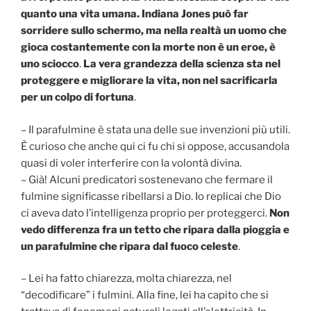
quanto una vita umana. Indiana Jones può far
sorridere sullo schermo, ma nella realtà un uomo che
gioca costantemente con la morte non è un eroe, è
uno sciocco
.
La vera grandezza della scienza sta nel
proteggere e migliorare la vita, non nel sacrificarla
per un colpo di fortuna
.
– Il parafulmine è stata una delle sue invenzioni più utili.
È curioso che anche qui ci fu chi si oppose, accusandola
quasi di voler interferire con la volontà divina.
– Già! Alcuni predicatori sostenevano che fermare il
fulmine significasse ribellarsi a Dio. Io replicai che Dio
ci aveva dato l’intelligenza proprio per proteggerci.
Non
vedo differenza fra un tetto che ripara dalla pioggia e
un parafulmine che ripara dal fuoco celeste
.
– Lei ha fatto chiarezza, molta chiarezza, nel
“decodificare” i fulmini. Alla fine, lei ha capito che si