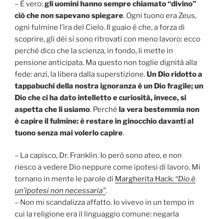
– È vero:
gli uomini hanno sempre chiamato “divino”
ciò che non sapevano spiegare
. Ogni tuono era Zeus,
ogni fulmine l’ira del Cielo. Il guaio è che, a forza di
scoprire, gli dèi si sono ritrovati con meno lavoro: ecco
perché dico che la scienza, in fondo, li mette in
pensione anticipata. Ma questo non toglie dignità alla
fede: anzi, la libera dalla superstizione.
Un Dio ridotto a
tappabuchi della nostra ignoranza è un Dio fragile; un
Dio che ci ha dato intelletto e curiosità, invece, si
aspetta che li usiamo
. Perché
la vera bestemmia non
è capire il fulmine: è restare in ginocchio davanti al
tuono senza mai volerlo capire
.
– La capisco, Dr. Franklin. Io però sono ateo, e non
riesco a vedere Dio neppure come ipotesi di lavoro. Mi
tornano in mente le parole di
Margherita Hack:
“Dio è
un’ipotesi non necessaria”
.
– Non mi scandalizza affatto. Io vivevo in un tempo in
cui la religione era il linguaggio comune: negarla