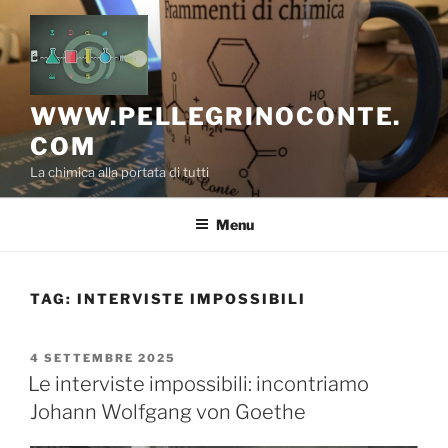
Salta
al
contenuto
WWW.PELLEGRINOCONTE.
COM
La chimica alla portata di tutti
Menu
TAG:
INTERVISTE IMPOSSIBILI
PUBBLICATO
4 SETTEMBRE 2025
IL
Le interviste impossibili: incontriamo
Johann Wolfgang von Goethe