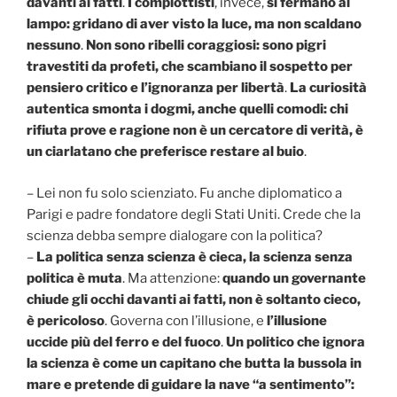
davanti ai fatti
.
I complottisti
, invece,
si fermano al
lampo: gridano di aver visto la luce, ma non scaldano
nessuno
.
Non sono ribelli coraggiosi: sono pigri
travestiti da profeti, che scambiano il sospetto per
pensiero critico e l’ignoranza per libertà
.
La curiosità
autentica smonta i dogmi, anche quelli comodi: chi
rifiuta prove e ragione non è un cercatore di verità, è
un ciarlatano che preferisce restare al buio
.
– Lei non fu solo scienziato. Fu anche diplomatico a
Parigi e padre fondatore degli Stati Uniti. Crede che la
scienza debba sempre dialogare con la politica?
–
La politica senza scienza è cieca, la scienza senza
politica è muta
. Ma attenzione:
quando un governante
chiude gli occhi davanti ai fatti, non è soltanto cieco,
è pericoloso
. Governa con l’illusione, e
l’illusione
uccide più del ferro e del fuoco
.
Un politico che ignora
la scienza è come un capitano che butta la bussola in
mare e pretende di guidare la nave “a sentimento”: