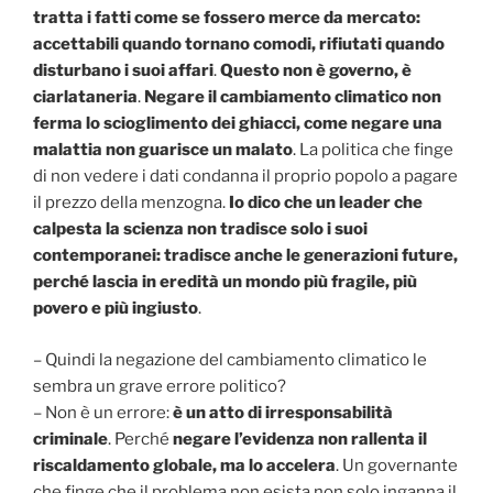
tratta i fatti come se fossero merce da mercato:
accettabili quando tornano comodi, rifiutati quando
disturbano i suoi affari
.
Questo non è governo, è
ciarlataneria
.
Negare il cambiamento climatico non
ferma lo scioglimento dei ghiacci, come negare una
malattia non guarisce un malato
. La politica che finge
di non vedere i dati condanna il proprio popolo a pagare
il prezzo della menzogna.
Io dico che un leader che
calpesta la scienza non tradisce solo i suoi
contemporanei: tradisce anche le generazioni future,
perché lascia in eredità un mondo più fragile, più
povero e più ingiusto
.
– Quindi la negazione del cambiamento climatico le
sembra un grave errore politico?
– Non è un errore:
è un atto di irresponsabilità
criminale
. Perché
negare l’evidenza non rallenta il
riscaldamento globale, ma lo accelera
. Un governante
che finge che il problema non esista non solo inganna il