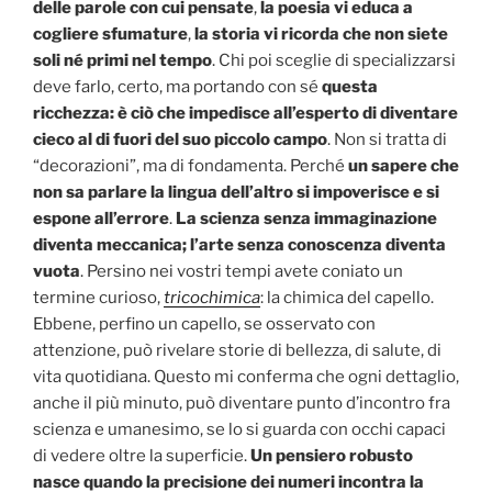
delle parole con cui pensate
,
la poesia vi educa a
cogliere sfumature
,
la storia vi ricorda che non siete
soli né primi nel tempo
. Chi poi sceglie di specializzarsi
deve farlo, certo, ma portando con sé
questa
ricchezza: è ciò che impedisce all’esperto di diventare
cieco al di fuori del suo piccolo campo
. Non si tratta di
“decorazioni”, ma di fondamenta. Perché
un sapere che
non sa parlare la lingua dell’altro si impoverisce e si
espone all’errore
.
La scienza senza immaginazione
diventa meccanica; l’arte senza conoscenza diventa
vuota
. Persino nei vostri tempi avete coniato un
termine curioso,
tricochimica
: la chimica del capello.
Ebbene, perfino un capello, se osservato con
attenzione, può rivelare storie di bellezza, di salute, di
vita quotidiana. Questo mi conferma che ogni dettaglio,
anche il più minuto, può diventare punto d’incontro fra
scienza e umanesimo, se lo si guarda con occhi capaci
di vedere oltre la superficie.
Un pensiero robusto
nasce quando la precisione dei numeri incontra la