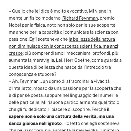
– Quello che lei dice è molto evocativo. Mi viene in
mente un fisico moderno,
Richard Feynman
, premio
Nobel per la fisica, noto non solo per le sue scoperte
ma anche per la capacità di comunicare la scienza con
passione. Egli sosteneva che
la bellezza della natura
non diminuisce con la conoscenza scientifica, ma anzi
cresce
: più comprendiamo i meccanismi profondi, più
aumenta la meraviglia. Lei, Herr Goethe, come guarda a
questa idea di bellezza che nasce dall’intreccio tra
conoscenza e stupore?
– Ah, Feynman… un uomo di straordinaria vivacità
d’intelletto, mosso da una passione per la scoperta che
è di per sé poeta, seppure nel linguaggio dei numeri e
delle particelle. Mi risuona particolarmente quel titolo
che gli fu dedicato:
Il piacere di scoprire
. Perché
il
sapere non è solo una cattura della verità, ma una
danza gioiosa nell’ignoto
. Ho letto che egli sosteneva
che più si scopre, più aumenta la meraviglia, il mistero,