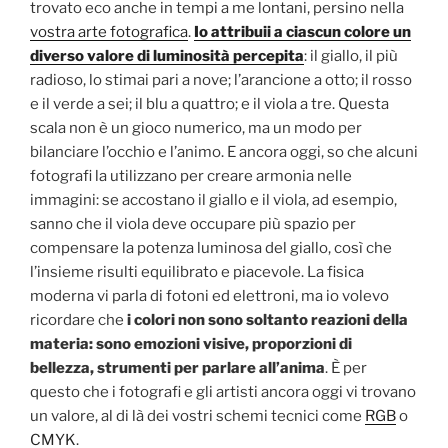
trovato eco anche in tempi a me lontani, persino nella
vostra arte fotografica
.
Io attribuii a ciascun colore un
diverso valore di luminosità percepita
: il giallo, il più
radioso, lo stimai pari a nove; l’arancione a otto; il rosso
e il verde a sei; il blu a quattro; e il viola a tre. Questa
scala non è un gioco numerico, ma un modo per
bilanciare l’occhio e l’animo. E ancora oggi, so che alcuni
fotografi la utilizzano per creare armonia nelle
immagini: se accostano il giallo e il viola, ad esempio,
sanno che il viola deve occupare più spazio per
compensare la potenza luminosa del giallo, così che
l’insieme risulti equilibrato e piacevole. La fisica
moderna vi parla di fotoni ed elettroni, ma io volevo
ricordare che
i colori non sono soltanto reazioni della
materia: sono emozioni visive, proporzioni di
bellezza, strumenti per parlare all’anima
. È per
questo che i fotografi e gli artisti ancora oggi vi trovano
un valore, al di là dei vostri schemi tecnici come
RGB
o
CMYK
.