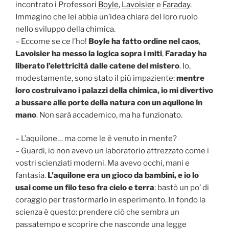
incontrato i Professori
Boyle
,
Lavoisier
e
Faraday
.
Immagino che lei abbia un’idea chiara del loro ruolo
nello sviluppo della chimica.
– Eccome se ce l’ho!
Boyle ha fatto ordine nel caos
,
Lavoisier ha messo la logica sopra i miti
,
Faraday ha
liberato l’elettricità dalle catene del mistero
. Io,
modestamente, sono stato il più impaziente:
mentre
loro costruivano i palazzi della chimica, io mi divertivo
a bussare alle porte della natura con un aquilone in
mano
. Non sarà accademico, ma ha funzionato.
– L’aquilone… ma come le è venuto in mente?
– Guardi, io non avevo un laboratorio attrezzato come i
vostri scienziati moderni. Ma avevo occhi, mani e
fantasia.
L’aquilone era un gioco da bambini, e io lo
usai come un filo teso fra cielo e terra
: bastò un po’ di
coraggio per trasformarlo in esperimento. In fondo la
scienza è questo: prendere ciò che sembra un
passatempo e scoprire che nasconde una legge