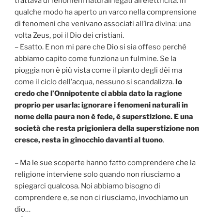
trattava di fenomeni naturali legati all’elettricità. In
qualche modo ha aperto un varco nella comprensione
di fenomeni che venivano associati all’ira divina: una
volta Zeus, poi il Dio dei cristiani.
– Esatto. E non mi pare che Dio si sia offeso perché
abbiamo capito come funziona un fulmine. Se la
pioggia non è più vista come il pianto degli dèi ma
come il ciclo dell’acqua, nessuno si scandalizza.
Io
credo che l’Onnipotente ci abbia dato la ragione
proprio per usarla: ignorare i fenomeni naturali in
nome della paura non è fede, è superstizione. E una
società che resta prigioniera della superstizione non
cresce, resta in ginocchio davanti al tuono
.
– Ma le sue scoperte hanno fatto comprendere che la
religione interviene solo quando non riusciamo a
spiegarci qualcosa. Noi abbiamo bisogno di
comprendere e, se non ci riusciamo, invochiamo un
dio…