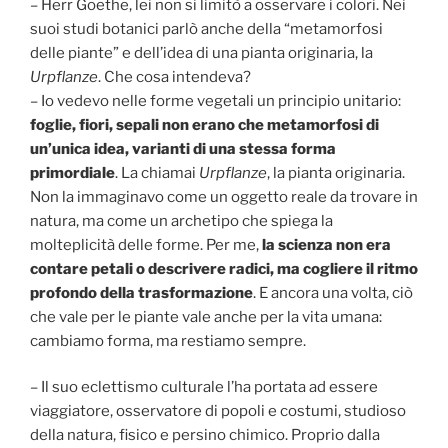
– Herr Goethe, lei non si limitò a osservare i colori. Nei
suoi studi botanici parlò anche della “metamorfosi
delle piante” e dell’idea di una pianta originaria, la
Urpflanze
. Che cosa intendeva?
– Io vedevo nelle forme vegetali un principio unitario:
foglie, fiori, sepali non erano che metamorfosi di
un’unica idea, varianti di una stessa forma
primordiale
. La chiamai
Urpflanze
, la pianta originaria.
Non la immaginavo come un oggetto reale da trovare in
natura, ma come un archetipo che spiega la
molteplicità delle forme. Per me,
la scienza non era
contare petali o descrivere radici, ma cogliere il ritmo
profondo della trasformazione
. E ancora una volta, ciò
che vale per le piante vale anche per la vita umana:
cambiamo forma, ma restiamo sempre.
– Il suo eclettismo culturale l’ha portata ad essere
viaggiatore, osservatore di popoli e costumi, studioso
della natura, fisico e persino chimico. Proprio dalla