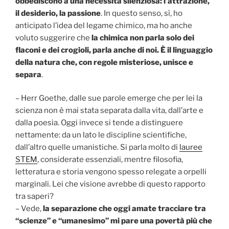
obbediscono a una necessità silenziosa: l’attrazione,
il desiderio, la passione
. In questo senso, sì, ho
anticipato l’idea del legame chimico, ma ho anche
voluto suggerire che
la chimica non parla solo dei
flaconi e dei crogioli, parla anche di noi. È il linguaggio
della natura che, con regole misteriose, unisce e
separa
.
– Herr Goethe, dalle sue parole emerge che per lei la
scienza non è mai stata separata dalla vita, dall’arte e
dalla poesia. Oggi invece si tende a distinguere
nettamente: da un lato le discipline scientifiche,
dall’altro quelle umanistiche. Si parla molto di
lauree
STEM
, considerate essenziali, mentre filosofia,
letteratura e storia vengono spesso relegate a orpelli
marginali. Lei che visione avrebbe di questo rapporto
tra saperi?
– Vede,
la separazione che oggi amate tracciare tra
“scienze” e “umanesimo” mi pare una povertà più che