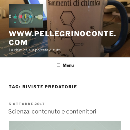
Salta
al
contenuto
WWW.PELLEGRINOCONTE.
COM
La chimica alla portata di tutti
Menu
TAG:
RIVISTE PREDATORIE
PUBBLICATO
5 OTTOBRE 2017
IL
Scienza: contenuto e contenitori