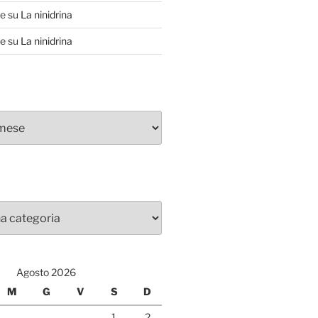
te
su
La ninidrina
te
su
La ninidrina
Agosto 2026
M
G
V
S
D
1
2