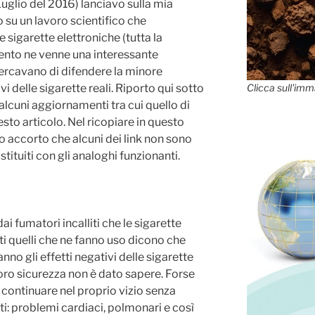
8 Luglio del 2016) lanciavo sulla mia
u un lavoro scientifico che
e sigarette elettroniche (tutta la
ento ne venne una interessante
ercavano di difendere la minore
Clicca sull'imm
ivi delle sigarette reali. Riporto qui sotto
 alcuni aggiornamenti tra cui quello di
sto articolo. Nel ricopiare in questo
ono accorto che alcuni dei link non sono
ostituiti con gli analoghi funzionanti.
i fumatori incalliti che le sigarette
i quelli che ne fanno uso dicono che
nno gli effetti negativi delle sigarette
oro sicurezza non è dato sapere. Forse
er continuare nel proprio vizio senza
ti: problemi cardiaci, polmonari e così