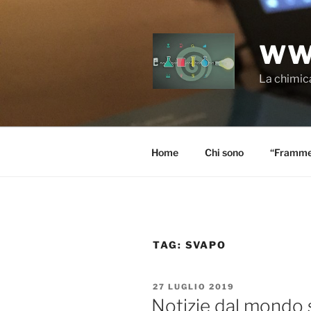
Salta
al
contenuto
WW
La chimica
Home
Chi sono
“Frammen
TAG:
SVAPO
PUBBLICATO
27 LUGLIO 2019
IL
Notizie dal mondo s