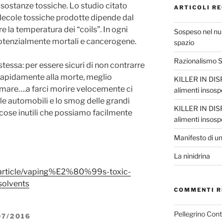
 sostanze tossiche. Lo studio citato
ARTICOLI RE
olecole tossiche prodotte dipende dal
re la temperatura dei “coils”. In ogni
Sospeso nel nul
tenzialmente mortali e cancerogene.
spazio
Razionalismo Sc
tessa: per essere sicuri di non contrarre
rapidamente alla morte, meglio
KILLER IN DISP
mare….a farci morire velocemente ci
alimenti insosp
lle automobili e lo smog delle grandi
KILLER IN DISP
 cose inutili che possiamo facilmente
alimenti insosp
Manifesto di un
La ninidrina
/article/vaping%E2%80%99s-toxic-
solvents
COMMENTI R
Pellegrino Con
7/2016