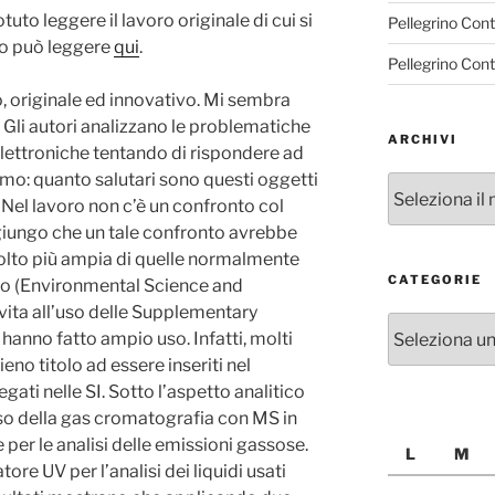
uto leggere il lavoro originale di cui si
Pellegrino Con
 lo può leggere
qui
.
Pellegrino Con
o, originale ed innovativo. Mi sembra
 Gli autori analizzano le problematiche
ARCHIVI
 elettroniche tentando di rispondere ad
mo: quanto salutari sono questi oggetti
Archivi
? Nel lavoro non c’è un confronto col
giungo che un tale confronto avrebbe
lto più ampia di quelle normalmente
CATEGORIE
tto (Environmental Science and
vita all’uso delle Supplementary
Categorie
i hanno fatto ampio uso. Infatti, molti
no titolo ad essere inseriti nel
ati nelle SI. Sotto l’aspetto analitico
so della gas cromatografia con MS in
e per le analisi delle emissioni gassose.
L
M
re UV per l’analisi dei liquidi usati