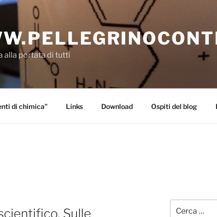
W.PELLEGRINOCONT
 alla portata di tutti
ti di chimica”
Links
Download
Ospiti del blog
Cerca:
cientifico. Sulle