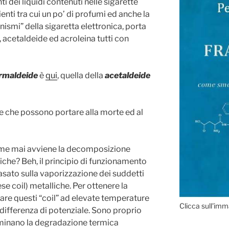
ti dei liquidi contenuti nelle sigarette
ienti tra cui un po’ di profumi ed anche la
nismi” della sigaretta elettronica, porta
 acetaldeide ed acroleina tutti con
rmaldeide
è
qui
, quella della
acetaldeide
anze che possono portare alla morte ed al
ome mai avviene la decomposizione
niche? Beh, il principio di funzionamento
basato sulla vaporizzazione dei suddetti
lese coil) metalliche. Per ottenere la
are questi “coil” ad elevate temperature
Clicca sull'imm
differenza di potenziale. Sono proprio
minano la degradazione termica