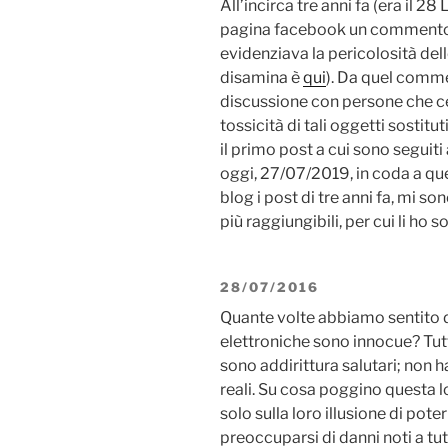
All’incirca tre anni fa (era il 2
pagina facebook un commento s
evidenziava la pericolosità dell
disamina è
qui
). Da quel comm
discussione con persone che c
tossicità di tali oggetti sostitut
il primo post a cui sono seguiti
oggi, 27/07/2019, in coda a que
blog i post di tre anni fa, mi s
più raggiungibili, per cui li ho s
28/07/2016
Quante volte abbiamo sentito da
elettroniche sono innocue? Tutt
sono addirittura salutari; non ha
reali. Su cosa poggino questa l
solo sulla loro illusione di pot
preoccuparsi di danni noti a tut