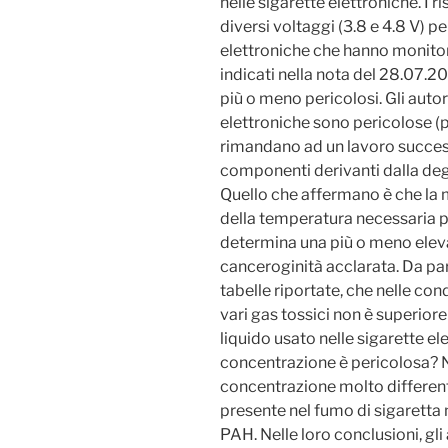
nelle sigarette elettroniche. I
diversi voltaggi (3.8 e 4.8 V) p
elettroniche che hanno monitor
indicati nella nota del 28.07.201
più o meno pericolosi. Gli autor
elettroniche sono pericolose (pi
rimandano ad un lavoro successi
componenti derivanti dalla deg
Quello che affermano è che la 
della temperatura necessaria pe
determina una più o meno eleva
canceroginità acclarata. Da pa
tabelle riportate, che nelle con
vari gas tossici non è superio
liquido usato nelle sigarette e
concentrazione è pericolosa? 
concentrazione molto differen
presente nel fumo di sigaretta 
PAH. Nelle loro conclusioni, gli 