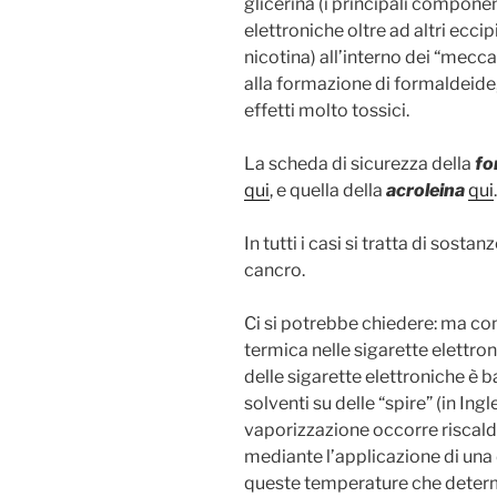
glicerina (i principali componen
elettroniche oltre ad altri eccip
nicotina) all’interno dei “mecca
alla formazione di formaldeide,
effetti molto tossici.
La scheda di sicurezza della
fo
qui
, e quella della
acroleina
qui
.
In tutti i casi si tratta di sost
cancro.
Ci si potrebbe chiedere: ma c
termica nelle sigarette elettro
delle sigarette elettroniche è 
solventi su delle “spire” (in Ing
vaporizzazione occorre riscald
mediante l’applicazione di una 
queste temperature che deter