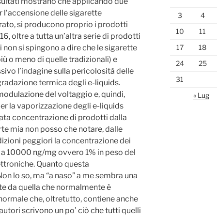
 risultati mostrano che applicando due
er l’accensione delle sigarette
3
4
ato, si producono proprio i prodotti
10
11
6, oltre a tutta un’altra serie di prodotti
i non si spingono a dire che le sigarette
17
18
ù o meno di quelle tradizionali) e
24
25
vo l’indagine sulla pericolosità delle
31
radazione termica degli e-liquids.
modulazione del voltaggio e, quindi,
« Lug
r la vaporizzazione degli e-liquids
ta concentrazione di prodotti dalla
rte mia non posso che notare, dalle
dizioni peggiori la concentrazione dei
re a 10000 ng/mg ovvero 1% in peso del
lettroniche. Quanto questa
Non lo so, ma “a naso” a me sembra una
te da quella che normalmente è
normale che, oltretutto, contiene anche
autori scrivono un po’ ciò che tutti quelli