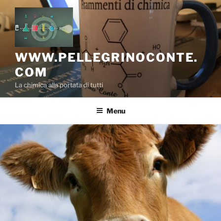
Salta
al
contenuto
WWW.PELLEGRINOCONTE.
COM
La chimica alla portata di tutti
Menu