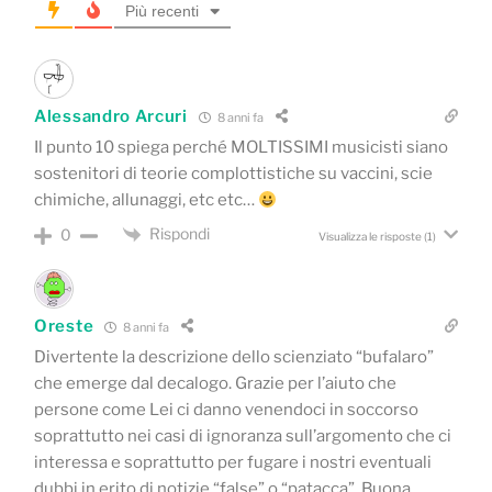
Più recenti
Alessandro Arcuri
8 anni fa
Il punto 10 spiega perché MOLTISSIMI musicisti siano
sostenitori di teorie complottistiche su vaccini, scie
chimiche, allunaggi, etc etc…
Rispondi
0
Visualizza le risposte
(1)
Oreste
8 anni fa
Divertente la descrizione dello scienziato “bufalaro”
che emerge dal decalogo. Grazie per l’aiuto che
persone come Lei ci danno venendoci in soccorso
soprattutto nei casi di ignoranza sull’argomento che ci
interessa e soprattutto per fugare i nostri eventuali
dubbi in erito di notizie “false” o “patacca”. Buona