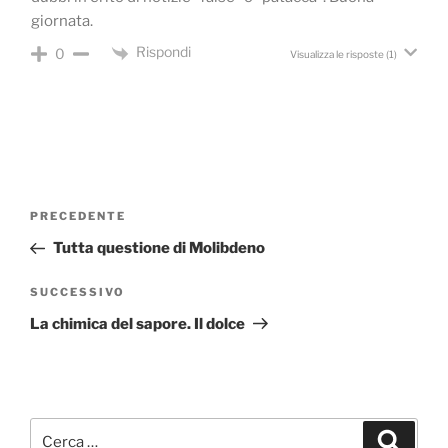
giornata.
Rispondi
0
Visualizza le risposte
(1)
Navigazione
Articolo
PRECEDENTE
articoli
precedente:
Tutta questione di Molibdeno
Articolo
SUCCESSIVO
successivo
La chimica del sapore. Il dolce
Cerca:
Cerca