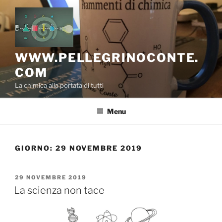
Salta
al
contenuto
WWW.PELLEGRINOCONTE.
COM
La chimica alla portata di tutti
Menu
GIORNO:
29 NOVEMBRE 2019
PUBBLICATO
29 NOVEMBRE 2019
IL
La scienza non tace