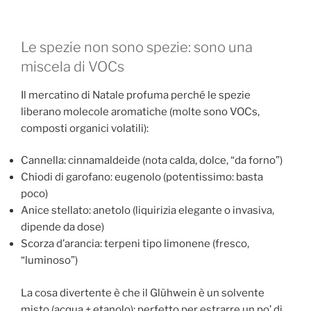
Le spezie non sono spezie: sono una
miscela di VOCs
Il mercatino di Natale profuma perché le spezie
liberano molecole aromatiche (molte sono VOCs,
composti organici volatili):
Cannella: cinnamaldeide (nota calda, dolce, “da forno”)
Chiodi di garofano: eugenolo (potentissimo: basta
poco)
Anice stellato: anetolo (liquirizia elegante o invasiva,
dipende da dose)
Scorza d’arancia: terpeni tipo limonene (fresco,
“luminoso”)
La cosa divertente è che il Glühwein è un solvente
misto (acqua + etanolo): perfetto per estrarre un po’ di