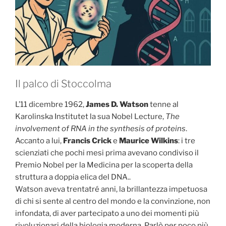
Il palco di Stoccolma
L’11 dicembre 1962,
James D. Watson
tenne al
Karolinska Institutet la sua Nobel Lecture,
The
involvement of RNA in the synthesis of proteins
.
Accanto a lui,
Francis Crick
e
Maurice Wilkins
: i tre
scienziati che pochi mesi prima avevano condiviso il
Premio Nobel per la Medicina per la scoperta della
struttura a doppia elica del DNA..
Watson aveva trentatré anni, la brillantezza impetuosa
di chi si sente al centro del mondo e la convinzione, non
infondata, di aver partecipato a uno dei momenti più
rivoluzionari della biologia moderna. Parlò per poco più