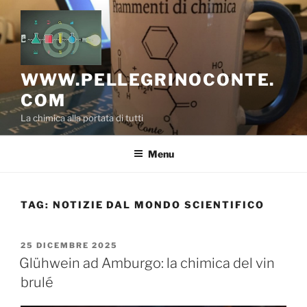
Salta
al
contenuto
WWW.PELLEGRINOCONTE.
COM
La chimica alla portata di tutti
Menu
TAG:
NOTIZIE DAL MONDO SCIENTIFICO
PUBBLICATO
25 DICEMBRE 2025
IL
Glühwein ad Amburgo: la chimica del vin
brulé