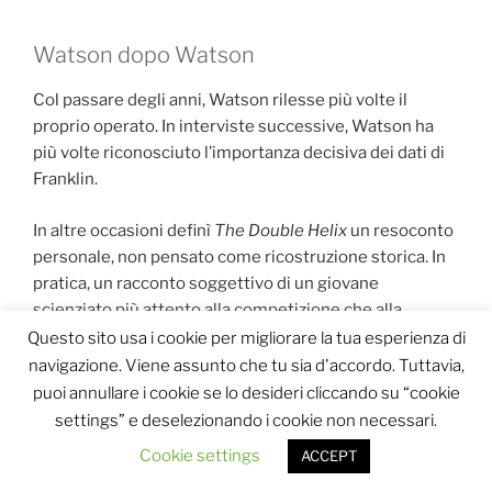
Watson dopo Watson
Col passare degli anni, Watson rilesse più volte il
proprio operato. In interviste successive, Watson ha
più volte riconosciuto l’importanza decisiva dei dati di
Franklin.
In altre occasioni definì
The Double Helix
un resoconto
personale, non pensato come ricostruzione storica. In
pratica, un racconto soggettivo di un giovane
scienziato più attento alla competizione che alla
sensibilità.
Questo sito usa i cookie per migliorare la tua esperienza di
navigazione. Viene assunto che tu sia d'accordo. Tuttavia,
Tuttavia, la sua figura pubblica continuò a essere
puoi annullare i cookie se lo desideri cliccando su “cookie
controversa. Le sue dichiarazioni successive su razza,
settings” e deselezionando i cookie non necessari.
intelligenza e genetica provocarono dure critiche, fino
Cookie settings
ACCEPT
alla revoca di onorificenze e incarichi. È ironico — e