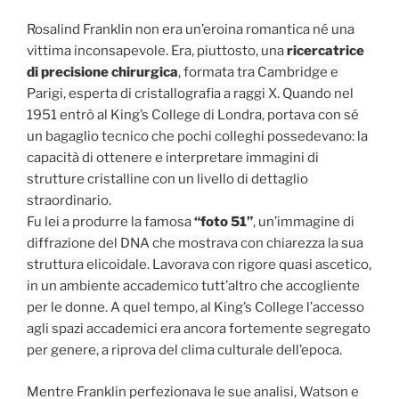
Rosalind Franklin non era un’eroina romantica né una
vittima inconsapevole. Era, piuttosto, una
ricercatrice
di precisione chirurgica
, formata tra Cambridge e
Parigi, esperta di cristallografia a raggi X. Quando nel
1951 entrò al King’s College di Londra, portava con sé
un bagaglio tecnico che pochi colleghi possedevano: la
capacità di ottenere e interpretare immagini di
strutture cristalline con un livello di dettaglio
straordinario.
Fu lei a produrre la famosa
“foto 51”
, un’immagine di
diffrazione del DNA che mostrava con chiarezza la sua
struttura elicoidale. Lavorava con rigore quasi ascetico,
in un ambiente accademico tutt’altro che accogliente
per le donne. A quel tempo, al King’s College l’accesso
agli spazi accademici era ancora fortemente segregato
per genere, a riprova del clima culturale dell’epoca.
Mentre Franklin perfezionava le sue analisi, Watson e