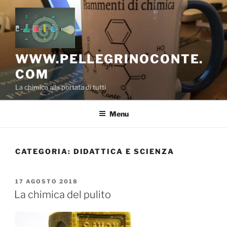
Salta
al
contenuto
WWW.PELLEGRINOCONTE.
COM
La chimica alla portata di tutti
Menu
CATEGORIA:
DIDATTICA E SCIENZA
PUBBLICATO
17 AGOSTO 2018
IL
La chimica del pulito