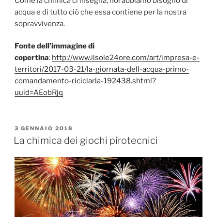
Come la chimica ci insegna, noi abbiamo bisogno di
acqua e di tutto ciò che essa contiene per la nostra
sopravvivenza.
Fonte dell’immagine di
copertina
:
http://www.ilsole24ore.com/art/impresa-e-
territori/2017-03-21/la-giornata-dell-acqua-primo-
comandamento-riciclarla-192438.shtml?
uuid=AEobRjq
PUBBLICATO
3 GENNAIO 2018
IL
La chimica dei giochi pirotecnici