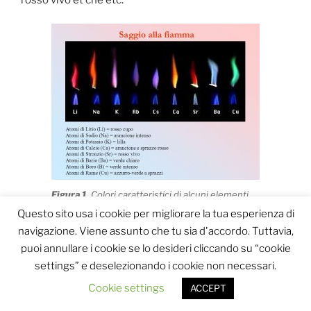
Figura 1
. Colori caratteristici di alcuni elementi
della tavola periodica (
Fonte
)
Questo sito usa i cookie per migliorare la tua esperienza di
navigazione. Viene assunto che tu sia d'accordo. Tuttavia,
puoi annullare i cookie se lo desideri cliccando su “cookie
I GIOCHI PIROTECNICI
settings” e deselezionando i cookie non necessari.
Cosa c’entrano i saggi alla fiamma con i giochi
pirotecnici? Beh, prendiamo in considerazione la
Cookie settings
ACCEPT
polvere da sparo
. Si tratta di una miscela contenente: