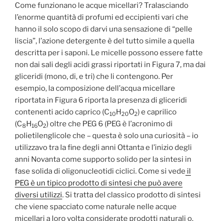
Come funzionano le acque micellari? Tralasciando
l’enorme quantità di profumi ed eccipienti vari che
hanno il solo scopo di darvi una sensazione di “pelle
liscia”, l’azione detergente è del tutto simile a quella
descritta per i saponi. Le micelle possono essere fatte
non dai sali degli acidi grassi riportati in Figura 7, ma dai
gliceridi (mono, di, e tri) che li contengono. Per
esempio, la composizione dell’acqua micellare
riportata in Figura 6 riporta la presenza di gliceridi
contenenti acido caprico (C
H
O
) e caprilico
10
20
2
(C
H
O
) oltre che PEG 6 (PEG è l’acronimo di
8
16
2
polietilenglicole che – questa è solo una curiosità – io
utilizzavo tra la fine degli anni Ottanta e l’inizio degli
anni Novanta come supporto solido per la sintesi in
fase solida di oligonucleotidi ciclici. Come si vede
il
PEG è un tipico prodotto di sintesi che può avere
diversi utilizzi
. Si tratta del classico prodotto di sintesi
che viene spacciato come naturale nelle acque
micellari a loro volta considerate prodotti naturali o,