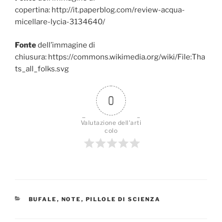
copertina: http://it.paperblog.com/review-acqua-
micellare-lycia-3134640/
Fonte
dell’immagine di
chiusura: https://commons.wikimedia.org/wiki/File:Tha
ts_all_folks.svg
0
Valutazione dell'arti
colo
CATEGORIE
BUFALE
,
NOTE
,
PILLOLE DI SCIENZA