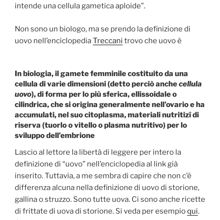
intende una cellula gametica aploide”.
Non sono un biologo, ma se prendo la definizione di
uovo nell’enciclopedia
Treccani
trovo che uovo è
In biologia, il gamete femminile costituito da una
cellula di varie dimensioni (detto perciò anche
cellula
uovo
), di forma per lo più sferica, ellissoidale o
cilindrica, che si origina generalmente nell’ovario e ha
accumulati, nel suo citoplasma, materiali nutritizî di
riserva (tuorlo o vitello o plasma nutritivo) per lo
sviluppo dell’embrione
Lascio al lettore la libertà di leggere per intero la
definizione di “uovo” nell’enciclopedia al link già
inserito. Tuttavia, a me sembra di capire che non c’è
differenza alcuna nella definizione di uovo di storione,
gallina o struzzo. Sono tutte uova. Ci sono anche ricette
di frittate di uova di storione. Si veda per esempio
qui
.