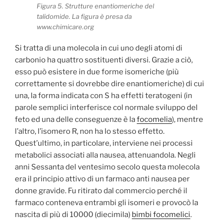
Figura 5. Strutture enantiomeriche del
talidomide. La figura è presa da
www.chimicare.org
Si tratta di una molecola in cui uno degli atomi di
carbonio ha quattro sostituenti diversi. Grazie a ciò,
esso può esistere in due forme isomeriche (più
correttamente si dovrebbe dire enantiomeriche) di cui
una, la forma indicata con S ha effetti teratogeni (in
parole semplici interferisce col normale sviluppo del
feto ed una delle conseguenze è la
focomelia
), mentre
l’altro, l’isomero R, non ha lo stesso effetto.
Quest’ultimo, in particolare, interviene nei processi
metabolici associati alla nausea, attenuandola. Negli
anni Sessanta del ventesimo secolo questa molecola
era il principio attivo di un farmaco anti nausea per
donne gravide. Fu ritirato dal commercio perché il
farmaco conteneva entrambi gli isomeri e provocò la
nascita di più di 10000 (diecimila)
bimbi focomelici
.