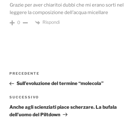
Grazie per aver chiaritoi dubbi che mi erano sorti nel
leggere la composizione dell’acqua micellare
Rispondi
0
Navigazione
Articolo
PRECEDENTE
articoli
precedente:
Sull’evoluzione del termine “molecola”
Articolo
SUCCESSIVO
successivo
Anche agli scienziati piace scherzare. La bufala
dell’uomo del Piltdown