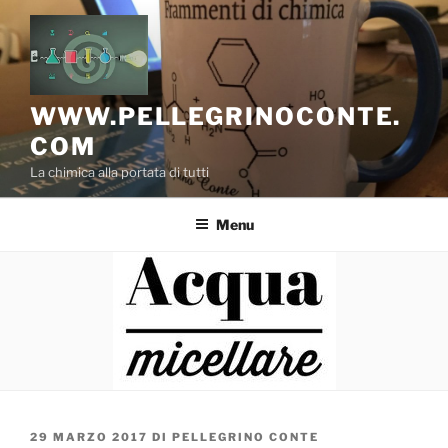
Salta
al
contenuto
WWW.PELLEGRINOCONTE.
COM
La chimica alla portata di tutti
Menu
PUBBLICATO
29 MARZO 2017
DI
PELLEGRINO CONTE