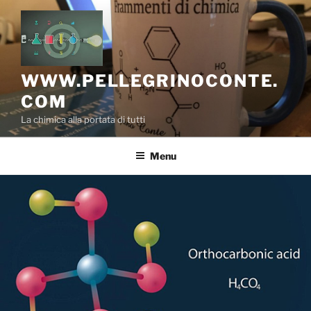
Salta
al
contenuto
WWW.PELLEGRINOCONTE.
COM
La chimica alla portata di tutti
Menu