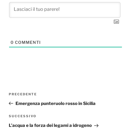
0
COMMENTI
Navigazione
Articolo
PRECEDENTE
articoli
precedente:
Emergenza punteruolo rosso in Sicilia
Articolo
SUCCESSIVO
successivo
L’acqua e la forza dei legami a idrogeno