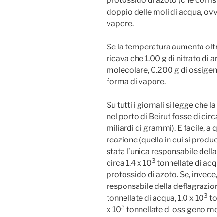
protossido di azoto (che corris
doppio delle moli di acqua, ov
vapore.
Se la temperatura aumenta oltre
ricava che 1.00 g di nitrato di
molecolare, 0.200 g di ossigen
forma di vapore.
Su tutti i giornali si legge che
nel porto di Beirut fosse di cir
miliardi di grammi). È facile, a
reazione (quella in cui si prod
stata l’unica responsabile dell
3
circa 1.4 x 10
tonnellate di acqu
protossido di azoto. Se, invece
responsabile della deflagrazion
3
tonnellate di acqua, 1.0 x 10
to
3
x 10
tonnellate di ossigeno mo