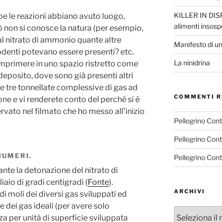
KILLER IN DISP
be le reazioni abbiano avuto luogo,
alimenti insosp
rò non si conosce la natura (per esempio,
 al nitrato di ammonio quante altre
Manifesto di un
denti potevano essere presenti? etc.
La ninidrina
 comprimere in uno spazio ristretto come
deposito, dove sono già presenti altri
 le tre tonnellate complessive di gas ad
COMMENTI R
ne e vi renderete conto del perché si è
rvato nel filmato che ho messo all’inizio
Pellegrino Con
Pellegrino Con
NUMERI.
Pellegrino Con
nte la detonazione del nitrato di
iaio di gradi centigradi (
Fonte
).
ARCHIVI
i moli dei diversi gas sviluppati ed
 dei gas ideali (per avere solo
Archivi
za per unità di superficie sviluppata