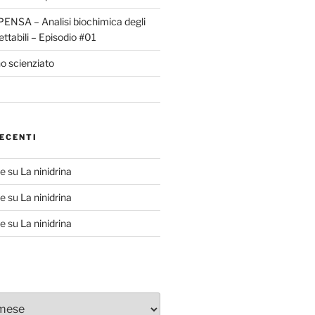
ENSA – Analisi biochimica degli
ettabili – Episodio #01
o scienziato
ECENTI
te
su
La ninidrina
te
su
La ninidrina
te
su
La ninidrina