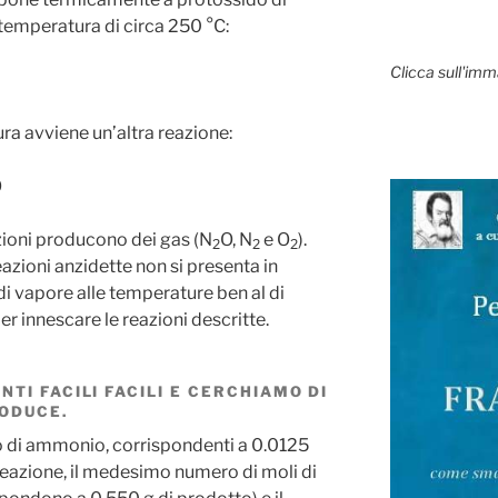
 temperatura di circa 250 °C:
Clicca sull'imm
ra avviene un’altra reazione:
O
zioni producono dei gas (N
O, N
e O
).
2
2
2
eazioni anzidette non si presenta in
i vapore alle temperature ben al di
r innescare le reazioni descritte.
TI FACILI FACILI E CERCHIAMO DI
RODUCE.
to di ammonio, corrispondenti a 0.0125
reazione, il medesimo numero di moli di