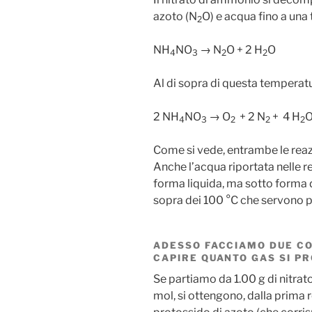
azoto (N
O) e acqua fino a una
2
NH
NO
→ N
O + 2 H
O
4
3
2
2
Al di sopra di questa temperatu
2 NH
NO
→ O
+ 2 N
+ 4 H
4
3
2
2
2
Come si vede, entrambe le rea
Anche l’acqua riportata nelle r
forma liquida, ma sotto forma d
sopra dei 100 °C che servono pe
ADESSO FACCIAMO DUE CON
CAPIRE QUANTO GAS SI P
Se partiamo da 1.00 g di nitra
mol, si ottengono, dalla prima 