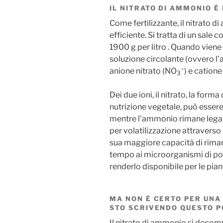
IL NITRATO DI AMMONIO È
Come fertilizzante, il nitrato 
efficiente. Si tratta di un sale 
1900 g per litro . Quando viene 
soluzione circolante (ovvero l’
–
anione nitrato (NO
) e catio
3
Dei due ioni, il nitrato, la form
nutrizione vegetale, può essere
mentre l’ammonio rimane legato
per volatilizzazione attravers
sua maggiore capacità di rimane
tempo ai microorganismi di pote
renderlo disponibile per le pian
MA NON È CERTO PER UNA 
STO SCRIVENDO QUESTO P
Il nitrato di ammonio si deco