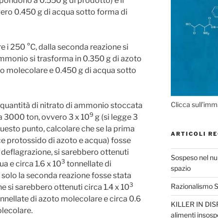
pondono a 0.550 g di prodotto) e il
vero 0.450 g di acqua sotto forma di
 i 250 °C, dalla seconda reazione si
 ammonio si trasforma in 0.350 g di azoto
o molecolare e 0.450 g di acqua sotto
Clicca sull'imm
 la quantità di nitrato di ammonio stoccata
9
ca 3000 ton, ovvero 3 x 10
g (si legge 3
 questo punto, calcolare che se la prima
ARTICOLI RE
uce protossido di azoto e acqua) fosse
a deflagrazione, si sarebbero ottenuti
Sospeso nel nul
3
a e circa 1.6 x 10
tonnellate di
spazio
, solo la seconda reazione fosse stata
3
Razionalismo Sc
e si sarebbero ottenuti circa 1.4 x 10
nnellate di azoto molecolare e circa 0.6
KILLER IN DISP
lecolare.
alimenti insosp