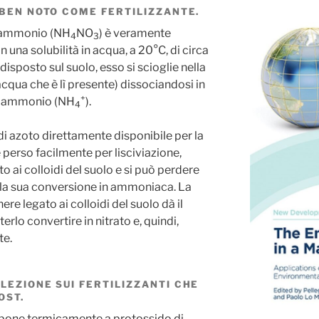
 BEN NOTO COME FERTILIZZANTE.
di ammonio (NH
NO
) è veramente
4
3
con una solubilità in acqua,
a 20°C,
di circa
disposto sul suolo, esso si scioglie nella
acqua che è lì presente) dissociandosi in
+
ne ammonio (NH
).
4
a di azoto direttamente disponibile per la
 perso facilmente per lisciviazione,
 ai colloidi del suolo e si può perdere
o la sua conversione in ammoniaca. La
re legato ai colloidi del suolo dà il
rlo convertire in nitrato e, quindi,
te.
LEZIONE SUI FERTILIZZANTI CHE
OST.
mpone termicamente a protossido di