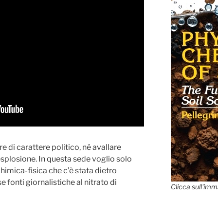
 di carattere politico, né avallare
’esplosione. In questa sede voglio solo
himica-fisica che c’è stata dietro
e fonti giornalistiche al nitrato di
Clicca sull'imm