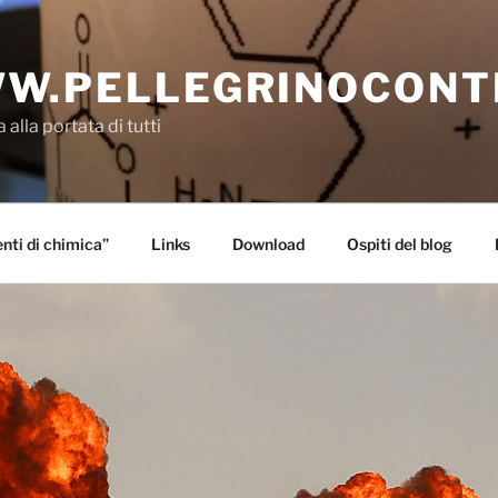
W.PELLEGRINOCONT
 alla portata di tutti
ti di chimica”
Links
Download
Ospiti del blog