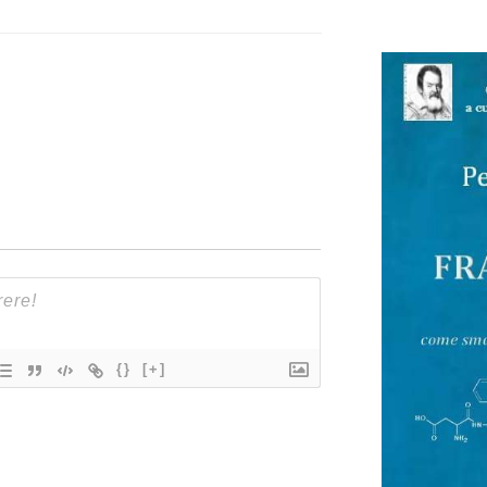
{}
[+]