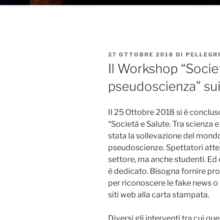
PUBBLICATO
27 OTTOBRE 2018
DI
PELLEGR
IL
Il Workshop “Societ
pseudoscienza” sui 
Il 25 Ottobre 2018 si è conclu
“Società e Salute. Tra scienza 
stata la sollevazione del mondo
pseudoscienze. Spettatori atten
settore, ma anche studenti. Ed 
è dedicato. Bisogna fornire prop
per riconoscere le fake news o
siti web alla carta stampata.
Diversi gli interventi tra cui qu