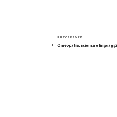
Navigazione
Articolo
PRECEDENTE
articoli
precedente:
Omeopatia, scienza e linguagg