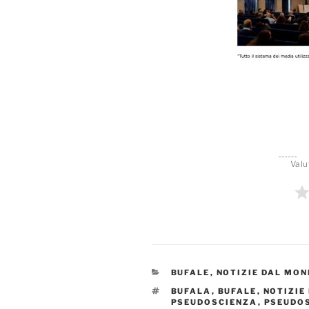
Valu
CATEGORIE
BUFALE
,
NOTIZIE DAL MON
TAG
BUFALA
,
BUFALE
,
NOTIZIE
PSEUDOSCIENZA
,
PSEUDO