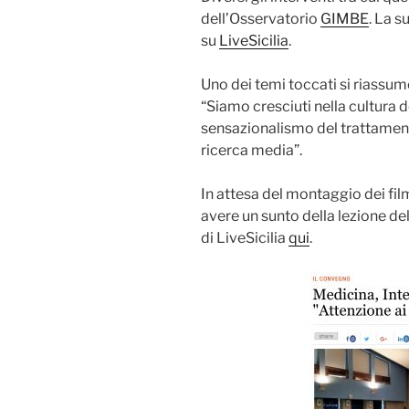
dell’Osservatorio
GIMBE
. La s
su
LiveSicilia
.
Uno dei temi toccati si riassume
“Siamo cresciuti nella cultura de
sensazionalismo del trattamento
ricerca media”.
In attesa del montaggio dei film
avere un sunto della lezione del
di LiveSicilia
qui
.