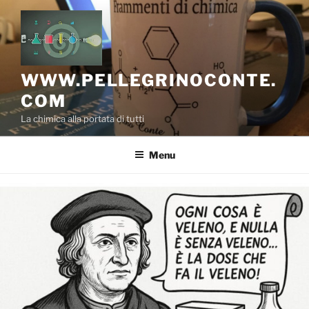
Salta
al
contenuto
WWW.PELLEGRINOCONTE.
COM
La chimica alla portata di tutti
Menu