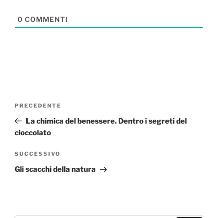
0
COMMENTI
Navigazione
Articolo
PRECEDENTE
articoli
precedente:
La chimica del benessere. Dentro i segreti del
cioccolato
Articolo
SUCCESSIVO
successivo
Gli scacchi della natura