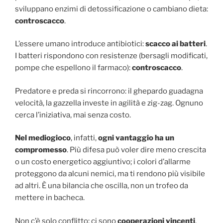
sviluppano enzimi di detossificazione o cambiano dieta:
controscacco
.
L’essere umano introduce antibiotici:
scacco ai batteri
.
I batteri rispondono con resistenze (bersagli modificati,
pompe che espellono il farmaco):
controscacco
.
Predatore e preda si rincorrono: il ghepardo guadagna
velocità, la gazzella investe in agilità e zig-zag. Ognuno
cerca l’iniziativa, mai senza costo.
Nel mediogioco
, infatti,
ogni vantaggio ha un
compromesso
. Più difesa può voler dire meno crescita
o un costo energetico aggiuntivo; i colori d’allarme
proteggono da alcuni nemici, ma ti rendono più visibile
ad altri. È una bilancia che oscilla, non un trofeo da
mettere in bacheca.
Non c’è solo conflitto: ci sono
cooperazioni vincenti
.