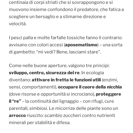
centinaia di corpi striati che si sovrappongono e si
muovono insieme confondono il predatore, che fatica a
scegliere un bersaglio e a stimarne direzione e
velocità.
I pesci palla e molte farfalle tossiche fanno il contrario:
avvisano con colori accesi (
aposematismo
) – una sorta
di gambetto: “mi vedi? Bene, lasciami stare”.
Come nelle buone aperture, valgono tre principi:
sviluppo, centro, sicurezza del re
. In ecologia
diventano:
attivare in fretta le funzioni utili
(enzimi,
sensi, comportamenti),
occupare il cuore della nicchia
(dove risorse e opportunità si incrociano),
proteggere
il “re”
– la continuità del lignaggio – con rifugi, cure
parentali, simbiosi. Le micorrize delle piante sono un
arrocco
riuscito: scambio zuccheri contro nutrienti
minerali per stabilità e difesa.