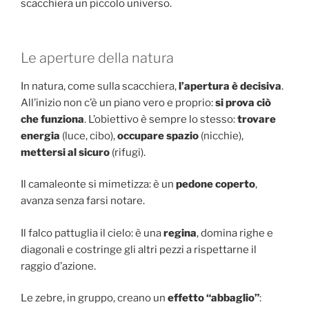
scacchiera un piccolo universo.
Le aperture della natura
In natura, come sulla scacchiera,
l’apertura è decisiva
.
All’inizio non c’è un piano vero e proprio:
si prova ciò
che funziona
. L’obiettivo è sempre lo stesso:
trovare
energia
(luce, cibo),
occupare spazio
(nicchie),
mettersi al sicuro
(rifugi).
Il camaleonte si mimetizza: è un
pedone coperto
,
avanza senza farsi notare.
Il falco pattuglia il cielo: è una
regina
, domina righe e
diagonali e costringe gli altri pezzi a rispettarne il
raggio d’azione.
Le zebre, in gruppo, creano un
effetto “abbaglio”
: