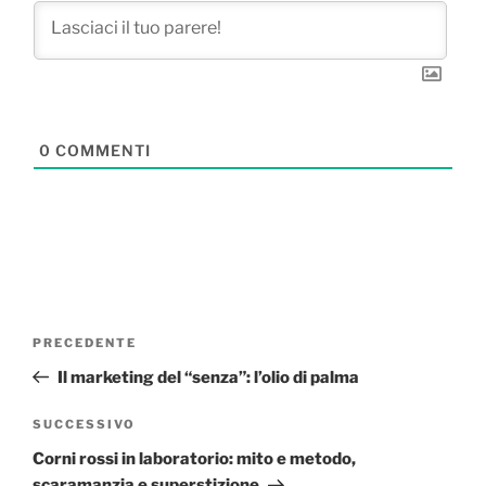
0
COMMENTI
Navigazione
Articolo
PRECEDENTE
articoli
precedente:
Il marketing del “senza”: l’olio di palma
Articolo
SUCCESSIVO
successivo
Corni rossi in laboratorio: mito e metodo,
scaramanzia e superstizione