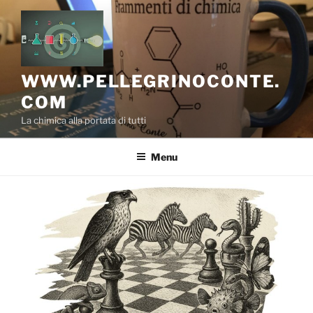
Salta
al
contenuto
WWW.PELLEGRINOCONTE.
COM
La chimica alla portata di tutti
Menu