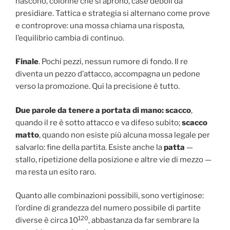
nascono, colonne che si aprono, case deboli da
presidiare. Tattica e strategia si alternano come prove
e controprove: una mossa chiama una risposta,
l’equilibrio cambia di continuo.
Finale
. Pochi pezzi, nessun rumore di fondo. Il re
diventa un pezzo d’attacco, accompagna un pedone
verso la promozione. Qui la precisione è tutto.
Due parole da tenere a portata di mano: scacco
,
quando il re è sotto attacco e va difeso subito;
scacco
matto
, quando non esiste più alcuna mossa legale per
salvarlo: fine della partita. Esiste anche la
patta
—
stallo, ripetizione della posizione e altre vie di mezzo —
ma resta un esito raro.
Quanto alle combinazioni possibili, sono vertiginose:
l’ordine di grandezza del numero possibile di partite
120
diverse è circa 10
, abbastanza da far sembrare la