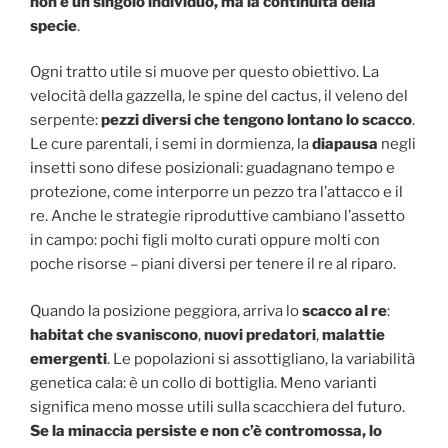
non è un singolo individuo, ma la continuità della
specie
.
Ogni tratto utile si muove per questo obiettivo. La
velocità della gazzella, le spine del cactus, il veleno del
serpente:
pezzi diversi che tengono lontano lo scacco
.
Le cure parentali, i semi in dormienza, la
diapausa
negli
insetti sono difese posizionali: guadagnano tempo e
protezione, come interporre un pezzo tra l’attacco e il
re. Anche le strategie riproduttive cambiano l’assetto
in campo: pochi figli molto curati oppure molti con
poche risorse – piani diversi per tenere il re al riparo.
Quando la posizione peggiora, arriva lo
scacco al re
:
habitat che svaniscono
,
nuovi predatori
,
malattie
emergenti
. Le popolazioni si assottigliano, la variabilità
genetica cala: è un collo di bottiglia. Meno varianti
significa meno mosse utili sulla scacchiera del futuro.
Se la minaccia persiste e non c’è contromossa, lo