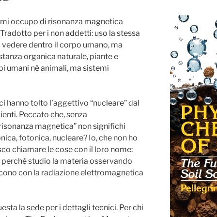
: mi occupo di risonanza magnetica
Tradotto per i non addetti: uso la stessa
a vedere dentro il corpo umano, ma
sostanza organica naturale, piante e
rpi umani né animali, ma sistemi
ci hanno tolto l’aggettivo “nucleare” dal
ienti. Peccato che, senza
“risonanza magnetica” non significhi
onica, fotonica, nucleare? Io, che non ho
isco chiamare le cose con il loro nome:
, perché studio la materia osservando
scono con la radiazione elettromagnetica
sta la sede per i dettagli tecnici. Per chi