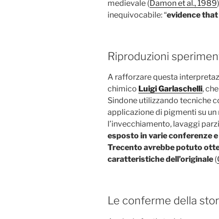
medievale (
Damon et al., 1989
inequivocabile: “
evidence that 
Riproduzioni speriment
A rafforzare questa interpretaz
chimico
Luigi Garlaschelli
, ch
Sindone utilizzando tecniche co
applicazione di pigmenti su un r
l’invecchiamento, lavaggi parzia
esposto in varie conferenze e
Trecento avrebbe potuto otte
caratteristiche dell’originale
(
Le conferme della stor