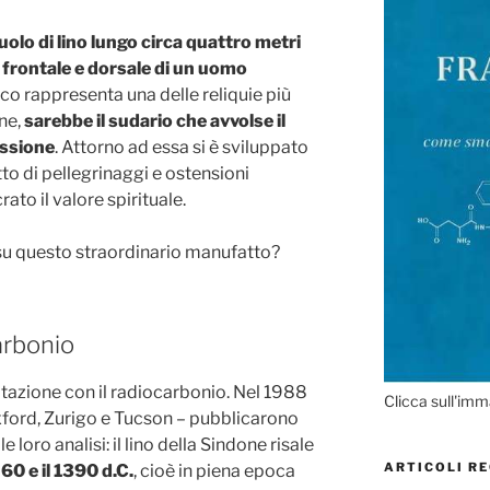
uolo di lino lungo circa quattro metri
frontale e dorsale di un uomo
ico rappresenta una delle reliquie più
ne,
sarebbe il sudario che avvolse il
issione
. Attorno ad essa si è sviluppato
o di pellegrinaggi e ostensioni
to il valore spirituale.
 su questo straordinario manufatto?
arbonio
datazione con il radiocarbonio. Nel 1988
Clicca sull'imm
Oxford, Zurigo e Tucson – pubblicarono
lle loro analisi: il lino della Sindone risale
ARTICOLI RE
60 e il 1390 d.C.
, cioè in piena epoca