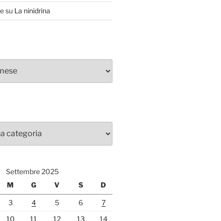
te
su
La ninidrina
Settembre 2025
M
G
V
S
D
3
4
5
6
7
10
11
12
13
14