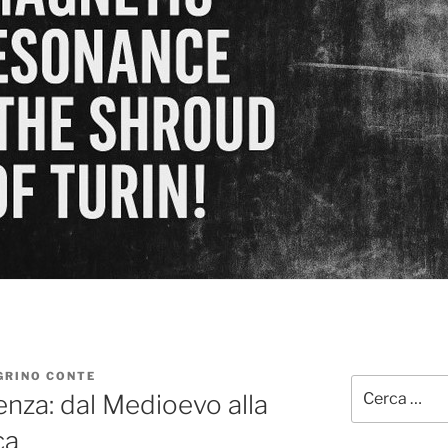
GRINO CONTE
Cerca:
enza: dal Medioevo alla
ca