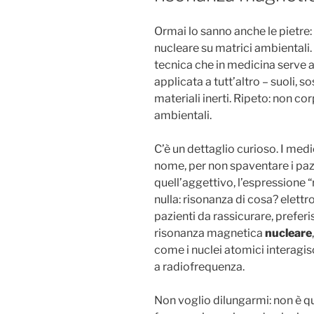
Ormai lo sanno anche le pietre
nucleare su matrici ambientali. 
tecnica che in medicina serve 
applicata a tutt’altro – suoli, 
materiali inerti. Ripeto: non co
ambientali.
C’è un dettaglio curioso. I medi
nome, per non spaventare i paz
quell’aggettivo, l’espressione 
nulla: risonanza di cosa? elettr
pazienti da rassicurare, prefer
risonanza magnetica
nucleare
come i nuclei atomici interagi
a radiofrequenza.
Non voglio dilungarmi: non è que