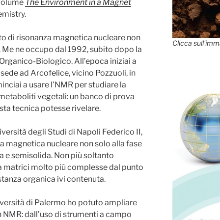
 volume
The Environment in a Magnet
emistry.
tto di risonanza magnetica nucleare non
Clicca sull'imm
 Me ne occupo dal 1992, subito dopo la
 Organico-Biologico. All’epoca iniziai a
sede ad Arcofelice, vicino Pozzuoli, in
minciai a usare l’NMR per studiare la
 metaboliti vegetali: un banco di prova
ta tecnica potesse rivelare.
ersità degli Studi di Napoli Federico II,
za magnetica nucleare non solo alla fase
da e semisolida. Non più soltanto
a matrici molto più complesse dal punto
sostanza organica ivi contenuta.
iversità di Palermo ho potuto ampliare
n NMR: dall’uso di strumenti a campo