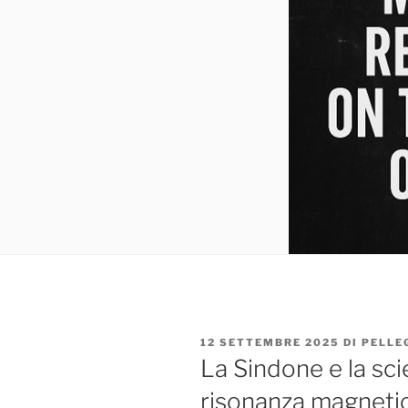
PUBBLICATO
12 SETTEMBRE 2025
DI
PELLE
IL
La Sindone e la sci
risonanza magneti