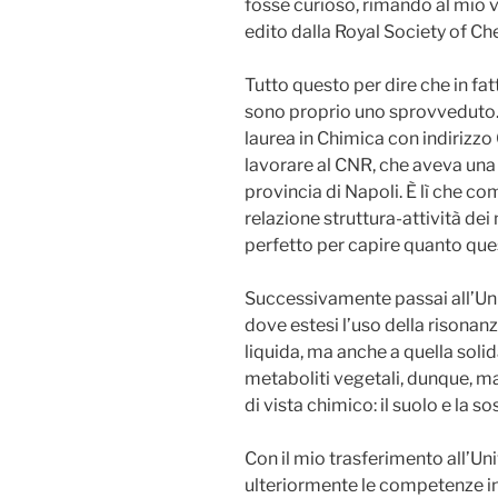
fosse curioso, rimando al mio
edito dalla Royal Society of Ch
Tutto questo per dire che in fa
sono proprio uno sprovveduto.
laurea in Chimica con indirizzo
lavorare al CNR, che aveva una 
provincia di Napoli. È lì che co
relazione struttura-attività dei
perfetto per capire quanto ques
Successivamente passai all’Univ
dove estesi l’uso della risonan
liquida, ma anche a quella soli
metaboliti vegetali, dunque, m
di vista chimico: il suolo e la 
Con il mio trasferimento all’Un
ulteriormente le competenze i