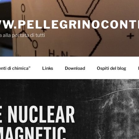
W.PELLEGRINOCONT
 alla portata di tutti
ti di chimica”
Links
Download
Ospiti del blog