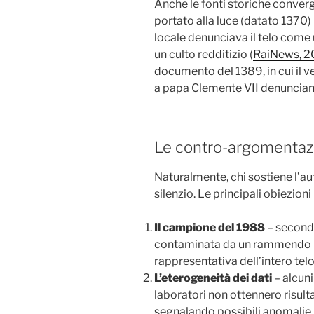
Anche le fonti storiche conv
portato alla luce (datato 1370
locale denunciava il telo come 
un culto redditizio (
RaiNews, 2
documento del 1389, in cui il v
a papa Clemente VII denunciando
Le contro-argomentazi
Naturalmente, chi sostiene l’au
silenzio. Le principali obiezion
Il campione del 1988
– secondo
contaminata da un rammendo 
rappresentativa dell’intero telo
L’eterogeneità dei dati
– alcuni
laboratori non ottennero risul
segnalando possibili anomalie 