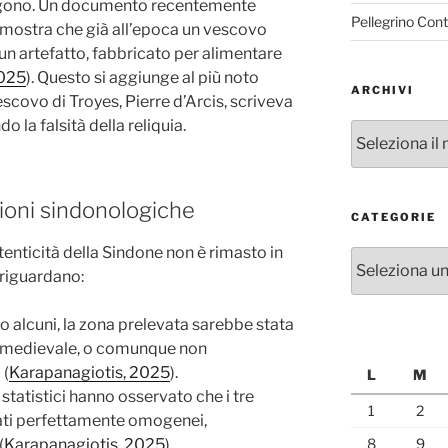
ergono. Un documento recentemente
Pellegrino Con
) mostra che già all’epoca un vescovo
un artefatto, fabbricato per alimentare
025
). Questo si aggiunge al più noto
ARCHIVI
escovo di Troyes, Pierre d’Arcis, scriveva
 la falsità della reliquia.
Archivi
oni sindonologiche
CATEGORIE
tenticità della Sindone non è rimasto in
Categorie
i riguardano:
 alcuni, la zona prelevata sarebbe stata
medievale, o comunque non
 (
Karapanagiotis, 2025
).
L
M
 statistici hanno osservato che i tre
1
2
tati perfettamente omogenei,
8
9
(
Karapanagiotis, 2025
).