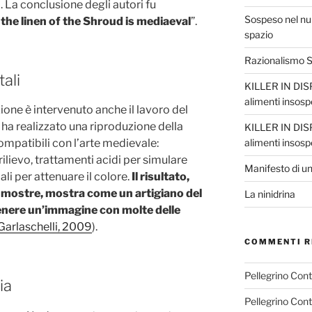
). La conclusione degli autori fu
Sospeso nel nul
the linen of the Shroud is mediaeval
”.
spazio
Razionalismo Sc
ali
KILLER IN DISP
alimenti insosp
ione è intervenuto anche il lavoro del
e ha realizzato una riproduzione della
KILLER IN DISP
alimenti insosp
mpatibili con l’arte medievale:
ilievo, trattamenti acidi per simulare
Manifesto di un
li per attenuare il colore.
Il risultato,
 mostre, mostra come un artigiano del
La ninidrina
nere un’immagine con molte delle
Garlaschelli, 2009
).
COMMENTI R
Pellegrino Con
ia
Pellegrino Con